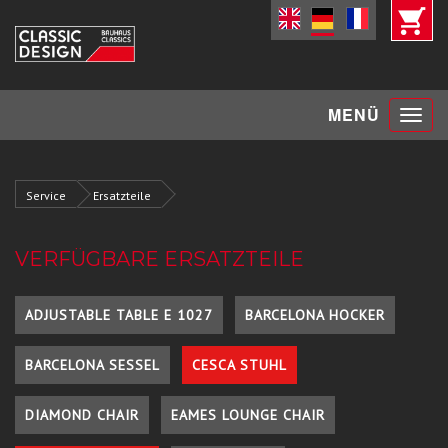
Toggle
MENÜ
navigat
Service
Ersatzteile
VERFÜGBARE ERSATZTEILE
ADJUSTABLE TABLE E 1027
BARCELONA HOCKER
BARCELONA SESSEL
CESCA STUHL
DIAMOND CHAIR
EAMES LOUNGE CHAIR