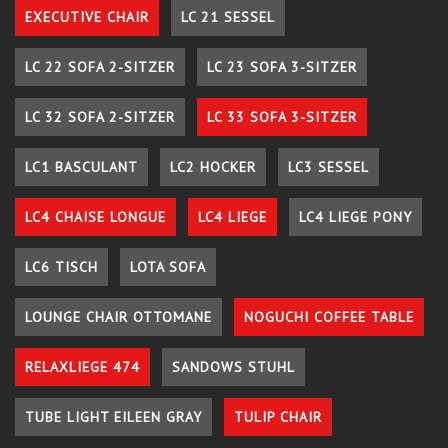
EXECUTIVE CHAIR
LC 21 SESSEL
LC 22 SOFA 2-SITZER
LC 23 SOFA 3-SITZER
LC 32 SOFA 2-SITZER
LC 33 SOFA 3-SITZER
LC1 BASCULANT
LC2 HOCKER
LC3 SESSEL
LC4 CHAISE LONGUE
LC4 LIEGE
LC4 LIEGE PONY
LC6 TISCH
LOTA SOFA
LOUNGE CHAIR OTTOMANE
NOGUCHI COFFEE TABLE
RELAXLIEGE 474
SANDOWS STUHL
TUBE LIGHT EILEEN GRAY
TULIP CHAIR