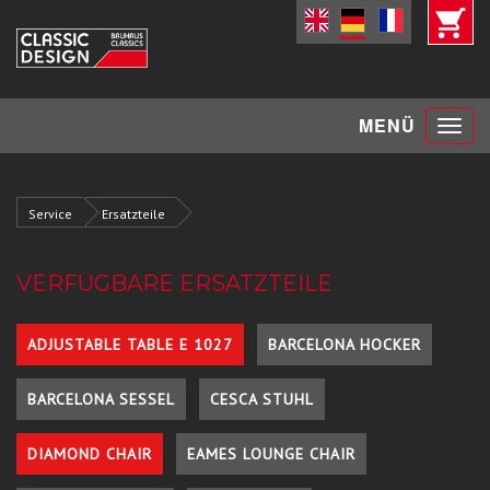
Toggle
MENÜ
navigat
Service
Ersatzteile
VERFÜGBARE ERSATZTEILE
ADJUSTABLE TABLE E 1027
BARCELONA HOCKER
BARCELONA SESSEL
CESCA STUHL
DIAMOND CHAIR
EAMES LOUNGE CHAIR