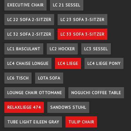
EXECUTIVE CHAIR
LC 21 SESSEL
LC 22 SOFA 2-SITZER
LC 23 SOFA 3-SITZER
LC 32 SOFA 2-SITZER
LC 33 SOFA 3-SITZER
LC1 BASCULANT
LC2 HOCKER
LC3 SESSEL
LC4 CHAISE LONGUE
LC4 LIEGE
LC4 LIEGE PONY
LC6 TISCH
LOTA SOFA
LOUNGE CHAIR OTTOMANE
NOGUCHI COFFEE TABLE
RELAXLIEGE 474
SANDOWS STUHL
TUBE LIGHT EILEEN GRAY
TULIP CHAIR