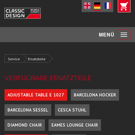
Toggle
MENÜ
navigat
Service
Ersatzteile
VERFÜGBARE ERSATZTEILE
ADJUSTABLE TABLE E 1027
BARCELONA HOCKER
BARCELONA SESSEL
CESCA STUHL
DIAMOND CHAIR
EAMES LOUNGE CHAIR