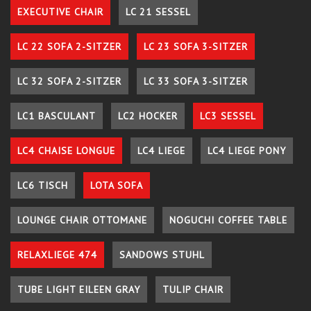
EXECUTIVE CHAIR
LC 21 SESSEL
LC 22 SOFA 2-SITZER
LC 23 SOFA 3-SITZER
LC 32 SOFA 2-SITZER
LC 33 SOFA 3-SITZER
LC1 BASCULANT
LC2 HOCKER
LC3 SESSEL
LC4 CHAISE LONGUE
LC4 LIEGE
LC4 LIEGE PONY
LC6 TISCH
LOTA SOFA
LOUNGE CHAIR OTTOMANE
NOGUCHI COFFEE TABLE
RELAXLIEGE 474
SANDOWS STUHL
TUBE LIGHT EILEEN GRAY
TULIP CHAIR