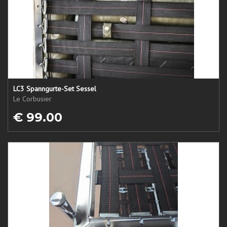
LC3 Spanngurte-Set Sessel
Le Corbusier
€ 99.00