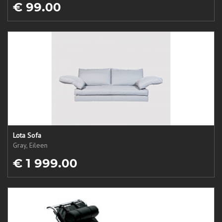
€ 99.00
Lota Sofa
Gray, Eileen
€ 1 999.00