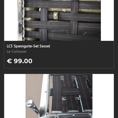
LC3 Spanngurte-Set Sessel
Le Corbusier
€ 99.00