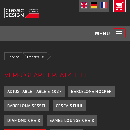
Toggle
MENÜ
navigat
Service
Ersatzteile
VERFÜGBARE ERSATZTEILE
ADJUSTABLE TABLE E 1027
BARCELONA HOCKER
BARCELONA SESSEL
CESCA STUHL
DIAMOND CHAIR
EAMES LOUNGE CHAIR