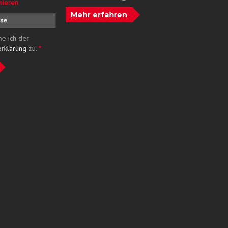
nieren
Mehr erfahren
me ich der
erklärung
zu.
*