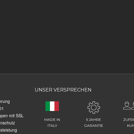
UNSER VERSPRECHEN
hrung
01
ppen mit SSL
MADE IN
5 JAHRE
ZUFR
enschutz
ITALY
GARANTIE
KU
sleistung