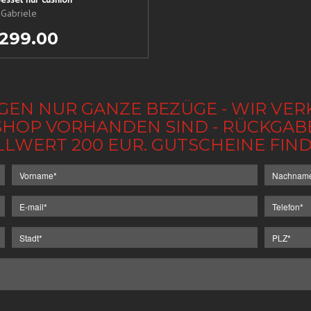
 Gabriele
 299.00
GEN NUR GANZE BEZÜGE - WIR VER
IM SHOP VORHANDEN SIND - RÜCKGA
LLWERT 200 EUR. GUTSCHEINE FI