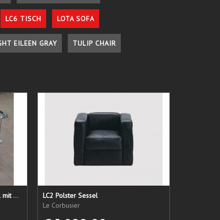
LC6 TISCH
LOTA SOFA
GHT EILEEN GRAY
TULIP CHAIR
LC 21 Sessel nur das Untergestell mit elastischen Straps
LC2 Polster Sessel
Le Corbusier