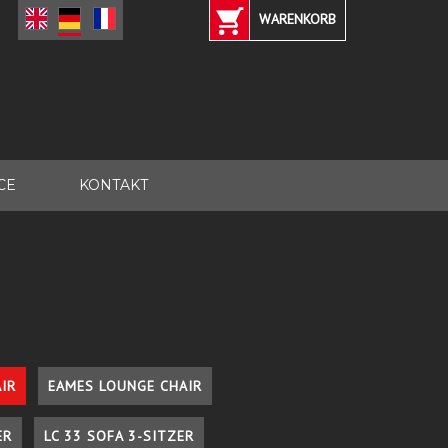
WARENKORB
CE
KONTAKT
IR
EAMES LOUNGE CHAIR
ER
LC 33 SOFA 3-SITZER