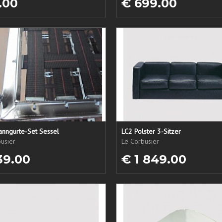
.00
€ 699.00
anngurte-Set Sessel
LC2 Polster 3-Sitzer
usier
Le Corbusier
39.00
€ 1 849.00