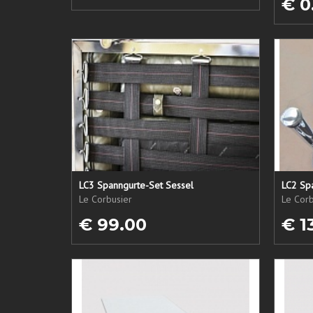
€ 0
LC3 Spanngurte-Set Sessel
LC2 Sp
Le Corbusier
Le Corb
€ 99.00
€ 1