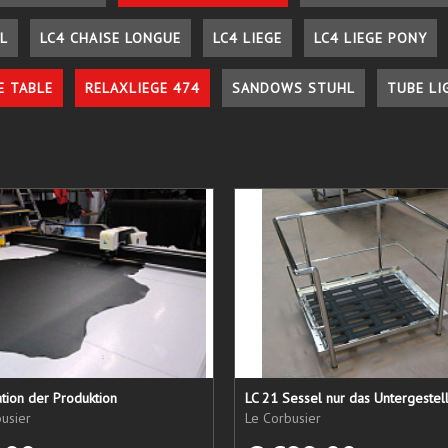
L
LC4 CHAISE LONGUE
LC4 LIEGE
LC4 LIEGE PONY
E TABLE
RELAXLIEGE 474
SANDOWS STUHL
TUBE LI
tion der Produktion
usier
Le Corbusier