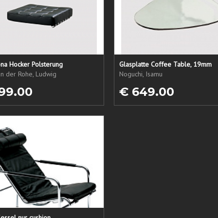
ona Hocker Polsterung
Glasplatte Coffee Table, 19mm
an der Rohe, Ludwig
Noguchi, Isamu
99.00
€ 649.00
essel nur cushion