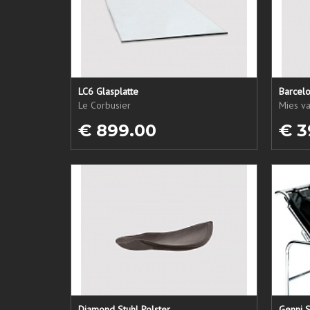
LC6 Glasplatte
Barcel
Le Corbusier
Mies v
€ 899.00
€ 3
Diamond Stuhl Polster
Genni S