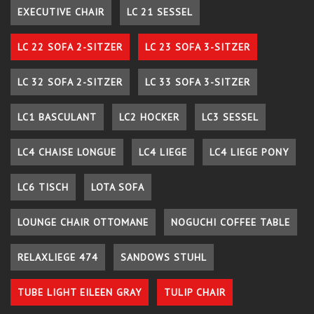
EXECUTIVE CHAIR
LC 21 SESSEL
LC 22 SOFA 2-SITZER
LC 23 SOFA 3-SITZER
LC 32 SOFA 2-SITZER
LC 33 SOFA 3-SITZER
LC1 BASCULANT
LC2 HOCKER
LC3 SESSEL
LC4 CHAISE LONGUE
LC4 LIEGE
LC4 LIEGE PONY
LC6 TISCH
LOTA SOFA
LOUNGE CHAIR OTTOMANE
NOGUCHI COFFEE TABLE
RELAXLIEGE 474
SANDOWS STUHL
TUBE LIGHT EILEEN GRAY
TULIP CHAIR