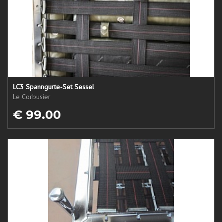
LC3 Spanngurte-Set Sessel
Le Corbusier
€ 99.00