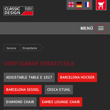
Toggle
MENÜ
navigat
Service
Ersatzteile
VERFÜGBARE ERSATZTEILE
ADJUSTABLE TABLE E 1027
BARCELONA HOCKER
BARCELONA SESSEL
CESCA STUHL
DIAMOND CHAIR
EAMES LOUNGE CHAIR