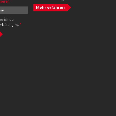
nieren
Mehr erfahren
me ich der
erklärung
zu.
*