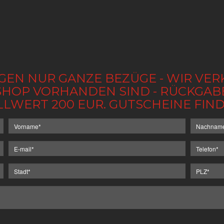
GEN NUR GANZE BEZÜGE - WIR VER
IM SHOP VORHANDEN SIND - RÜCKGA
LLWERT 200 EUR. GUTSCHEINE FI