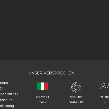
UNSER VERSPRECHEN
hrung
01
ppen mit SSL
MADE IN
5 JAHRE
ZUFR
enschutz
ITALY
GARANTIE
KU
sleistung