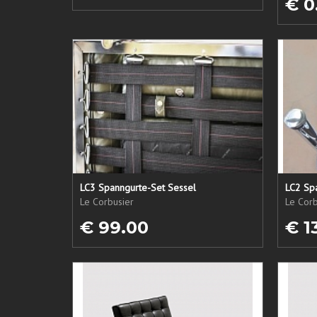
€ 0
LC3 Spanngurte-Set Sessel
LC2 Sp
Le Corbusier
Le Corb
€ 99.00
€ 1