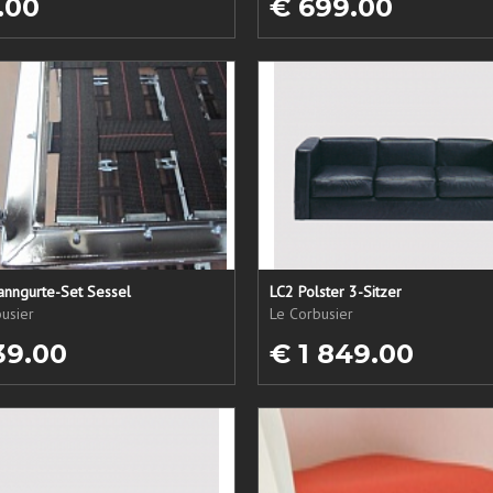
.00
€ 699.00
anngurte-Set Sessel
LC2 Polster 3-Sitzer
usier
Le Corbusier
39.00
€ 1 849.00