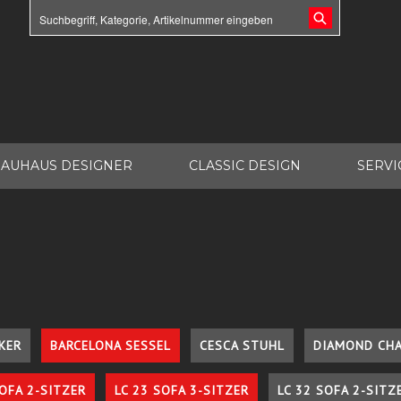
AUHAUS DESIGNER
CLASSIC DESIGN
SERVI
KER
BARCELONA SESSEL
CESCA STUHL
DIAMOND CHA
SOFA 2-SITZER
LC 23 SOFA 3-SITZER
LC 32 SOFA 2-SITZ