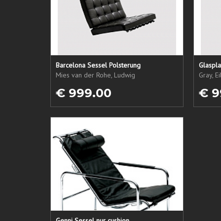
Barcelona Sessel Polsterung
Glaspla
Mies van der Rohe, Ludwig
Gray, E
€ 999.00
€ 9
Genni Sessel nur cushion