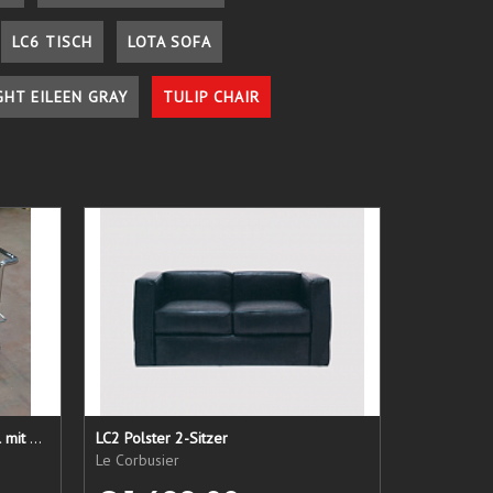
LC6 TISCH
LOTA SOFA
GHT EILEEN GRAY
TULIP CHAIR
LC 21 Sessel nur das Untergestell mit elastischen Straps
LC2 Polster 2-Sitzer
Le Corbusier