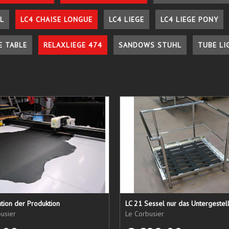
L
LC4 CHAISE LONGUE
LC4 LIEGE
LC4 LIEGE PONY
E TABLE
RELAXLIEGE 474
SANDOWS STUHL
TUBE LI
tion der Produktion
usier
Le Corbusier