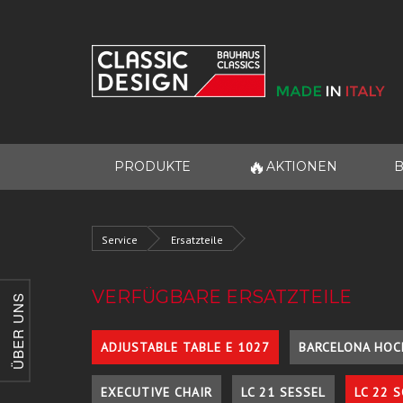
🔥
PRODUKTE
AKTIONEN
B
Service
Ersatzteile
VERFÜGBARE ERSATZTEILE
ÜBER UNS
ADJUSTABLE TABLE E 1027
BARCELONA HOC
EXECUTIVE CHAIR
LC 21 SESSEL
LC 22 