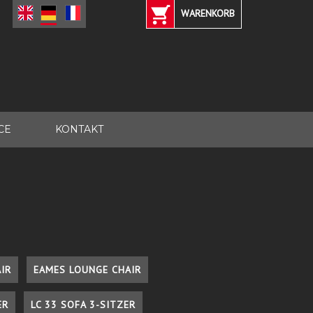
WARENKORB
CE
KONTAKT
IR
EAMES LOUNGE CHAIR
ER
LC 33 SOFA 3-SITZER