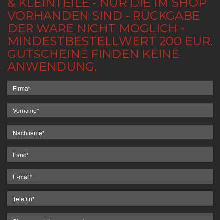
& KLEINTEILE - NUR DIE IM SHOP
VORHANDEN SIND - RÜCKGABE
DER WARE NICHT MÖGLICH -
MINDESTBESTELLWERT 200 EUR.
GUTSCHEINE FINDEN KEINE
ANWENDUNG.