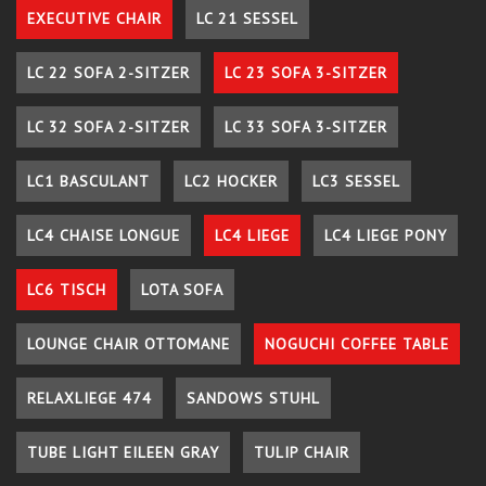
EXECUTIVE CHAIR
LC 21 SESSEL
LC 22 SOFA 2-SITZER
LC 23 SOFA 3-SITZER
LC 32 SOFA 2-SITZER
LC 33 SOFA 3-SITZER
LC1 BASCULANT
LC2 HOCKER
LC3 SESSEL
LC4 CHAISE LONGUE
LC4 LIEGE
LC4 LIEGE PONY
LC6 TISCH
LOTA SOFA
LOUNGE CHAIR OTTOMANE
NOGUCHI COFFEE TABLE
RELAXLIEGE 474
SANDOWS STUHL
TUBE LIGHT EILEEN GRAY
TULIP CHAIR