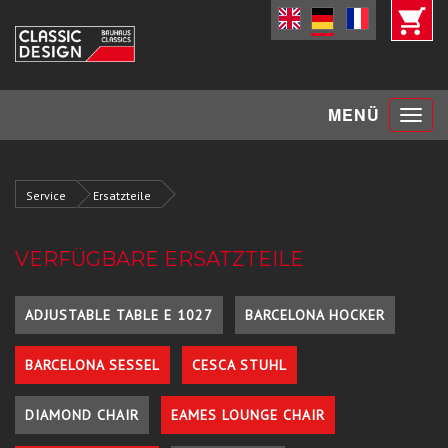
Toggle
MENÜ
navigat
Service
Ersatzteile
VERFÜGBARE ERSATZTEILE
ADJUSTABLE TABLE E 1027
BARCELONA HOCKER
BARCELONA SESSEL
CESCA STUHL
DIAMOND CHAIR
EAMES LOUNGE CHAIR