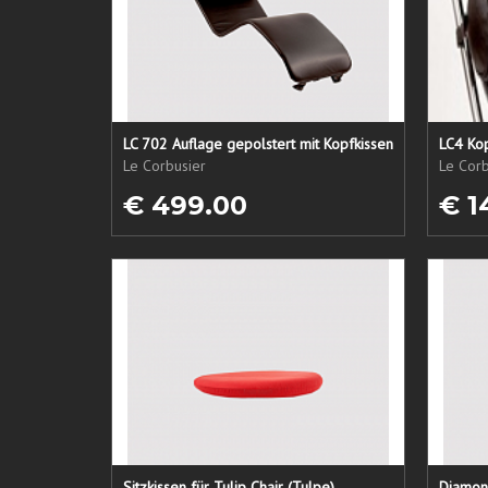
LC 702 Auflage gepolstert mit Kopfkissen
LC4 Kop
Le Corbusier
Le Corb
€ 499.00
€ 1
Sitzkissen für Tulip Chair (Tulpe)
Diamond