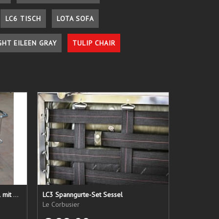
LC6 TISCH
LOTA SOFA
GHT EILEEN GRAY
TULIP CHAIR
LC 21 Sessel nur das Untergestell mit elastischen Straps
LC3 Spanngurte-Set Sessel
Le Corbusier