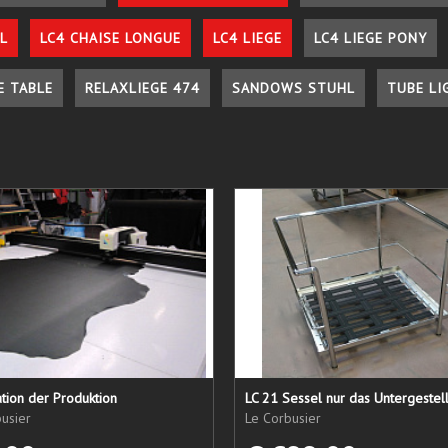
L
LC4 CHAISE LONGUE
LC4 LIEGE
LC4 LIEGE PONY
E TABLE
RELAXLIEGE 474
SANDOWS STUHL
TUBE LI
tion der Produktion
usier
Le Corbusier