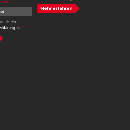
nieren
Mehr erfahren
me ich der
erklärung
zu.
*