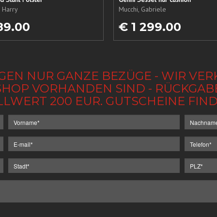
, Harry
Mucchi, Gabriele
89.00
€ 1 299.00
GEN NUR GANZE BEZÜGE - WIR VER
IM SHOP VORHANDEN SIND - RÜCKGA
LLWERT 200 EUR. GUTSCHEINE FI