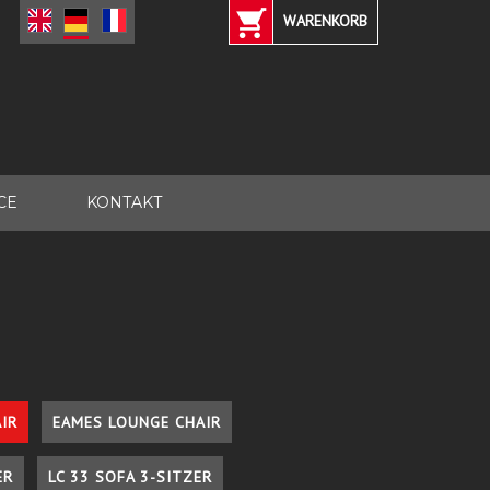
WARENKORB
CE
KONTAKT
IR
EAMES LOUNGE CHAIR
ER
LC 33 SOFA 3-SITZER