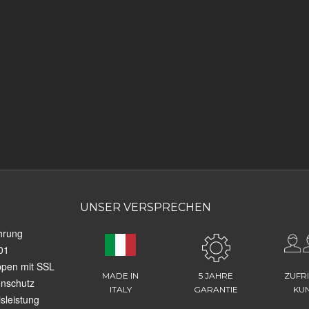
UNSER VERSPRECHEN
hrung
01
ppen mit SSL
MADE IN
5 JAHRE
ZUFR
enschutz
ITALY
GARANTIE
KU
sleistung