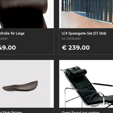
frolle für Liege
LC4 Spanngurte-Set (35 Stck)
usier
Le Corbusier
49.00
€ 239.00
 Stuhl Polster
Genni Sessel nur cushion