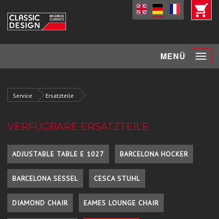
Toggle
MENÜ
navigat
Service
Ersatzteile
VERFÜGBARE ERSATZTEILE
ADJUSTABLE TABLE E 1027
BARCELONA HOCKER
BARCELONA SESSEL
CESCA STUHL
DIAMOND CHAIR
EAMES LOUNGE CHAIR