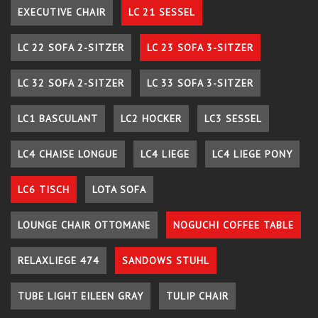
EXECUTIVE CHAIR
LC 21 SESSEL
LC 22 SOFA 2-SITZER
LC 23 SOFA 3-SITZER
LC 32 SOFA 2-SITZER
LC 33 SOFA 3-SITZER
LC1 BASCULANT
LC2 HOCKER
LC3 SESSEL
LC4 CHAISE LONGUE
LC4 LIEGE
LC4 LIEGE PONY
LC6 TISCH
LOTA SOFA
LOUNGE CHAIR OTTOMANE
NOGUCHI COFFEE TABLE
RELAXLIEGE 474
SANDOWS STUHL
TUBE LIGHT EILEEN GRAY
TULIP CHAIR