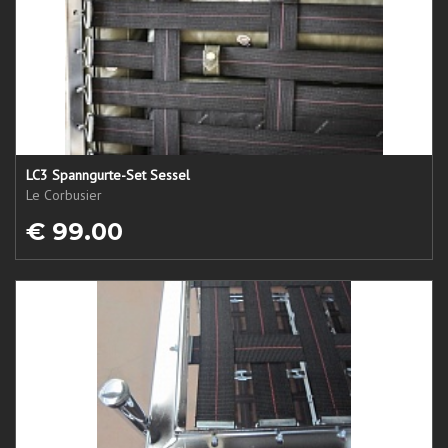
LC3 Spanngurte-Set Sessel
Le Corbusier
€ 99.00