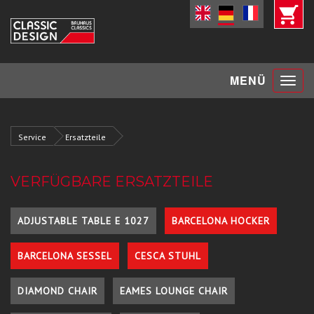
Toggle
MENÜ
navigat
Service
Ersatzteile
VERFÜGBARE ERSATZTEILE
ADJUSTABLE TABLE E 1027
BARCELONA HOCKER
BARCELONA SESSEL
CESCA STUHL
DIAMOND CHAIR
EAMES LOUNGE CHAIR