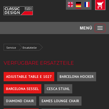
Toggle
MENÜ
navigat
Service
Ersatzteile
VERFÜGBARE ERSATZTEILE
ADJUSTABLE TABLE E 1027
BARCELONA HOCKER
BARCELONA SESSEL
CESCA STUHL
DIAMOND CHAIR
EAMES LOUNGE CHAIR