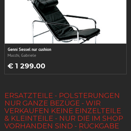
Genni Sessel nur cushion
Mucchi, Gabriele
€ 1 299.00
ERSATZTEILE - POLSTERUNGEN
NUR GANZE BEZÜGE - WIR
VERKAUFEN KEINE EINZELTEILE
& KLEINTEILE - NUR DIE IM SHOP
VORHANDEN SIND - RÜCKGABE