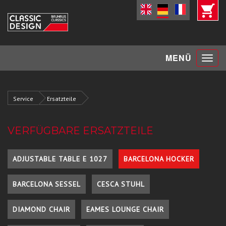
Toggle
MENÜ
navigat
Service
Ersatzteile
VERFÜGBARE ERSATZTEILE
ADJUSTABLE TABLE E 1027
BARCELONA HOCKER
BARCELONA SESSEL
CESCA STUHL
DIAMOND CHAIR
EAMES LOUNGE CHAIR