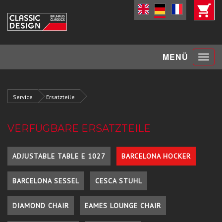
Toggle
MENÜ
navigat
Service
Ersatzteile
VERFÜGBARE ERSATZTEILE
ADJUSTABLE TABLE E 1027
BARCELONA HOCKER
BARCELONA SESSEL
CESCA STUHL
DIAMOND CHAIR
EAMES LOUNGE CHAIR