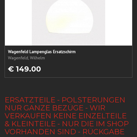
Wagenfeld Lampenglas Ersatzschirm
Wagenfeld, Wilhelm
€ 149.00
ERSATZTEILE - POLSTERUNGEN
NUR GANZE BEZÜGE - WIR
VERKAUFEN KEINE EINZELTEILE
& KLEINTEILE - NUR DIE IM SHOP
VORHANDEN SIND - RÜCKGABE