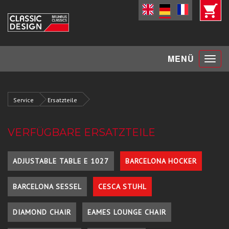
Toggle
MENÜ
navigat
Service
Ersatzteile
VERFÜGBARE ERSATZTEILE
ADJUSTABLE TABLE E 1027
BARCELONA HOCKER
BARCELONA SESSEL
CESCA STUHL
DIAMOND CHAIR
EAMES LOUNGE CHAIR