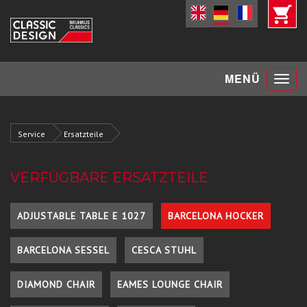
Toggle
MENÜ
navigat
Service
Ersatzteile
VERFÜGBARE ERSATZTEILE
ADJUSTABLE TABLE E 1027
BARCELONA HOCKER
BARCELONA SESSEL
CESCA STUHL
DIAMOND CHAIR
EAMES LOUNGE CHAIR