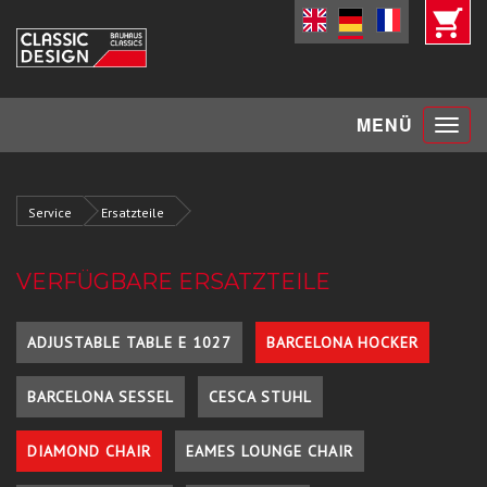
Toggle
MENÜ
navigat
Service
Ersatzteile
VERFÜGBARE ERSATZTEILE
ADJUSTABLE TABLE E 1027
BARCELONA HOCKER
BARCELONA SESSEL
CESCA STUHL
DIAMOND CHAIR
EAMES LOUNGE CHAIR