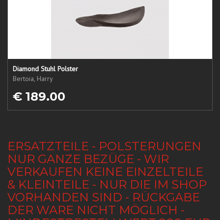
Diamond Stuhl Polster
Bertoia, Harry
€ 189.00
ERSATZTEILE - POLSTERUNGEN
NUR GANZE BEZÜGE - WIR
VERKAUFEN KEINE EINZELTEILE
& KLEINTEILE - NUR DIE IM SHOP
VORHANDEN SIND - RÜCKGABE
DER WARE NICHT MÖGLICH -