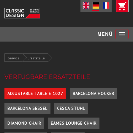
Toggle
MENÜ
navigat
Service
Ersatzteile
VERFÜGBARE ERSATZTEILE
ADJUSTABLE TABLE E 1027
BARCELONA HOCKER
BARCELONA SESSEL
CESCA STUHL
DIAMOND CHAIR
EAMES LOUNGE CHAIR