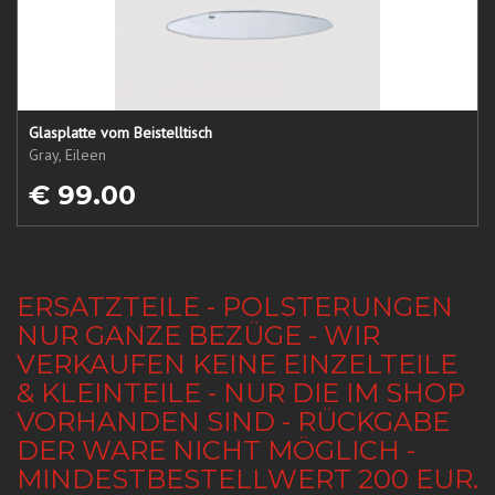
Glasplatte vom Beistelltisch
Gray, Eileen
€ 99.00
ERSATZTEILE - POLSTERUNGEN
NUR GANZE BEZÜGE - WIR
VERKAUFEN KEINE EINZELTEILE
& KLEINTEILE - NUR DIE IM SHOP
VORHANDEN SIND - RÜCKGABE
DER WARE NICHT MÖGLICH -
MINDESTBESTELLWERT 200 EUR.