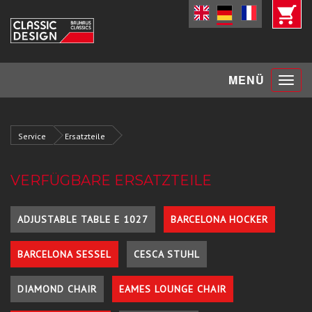
Toggle
MENÜ
navigat
Service
Ersatzteile
VERFÜGBARE ERSATZTEILE
ADJUSTABLE TABLE E 1027
BARCELONA HOCKER
BARCELONA SESSEL
CESCA STUHL
DIAMOND CHAIR
EAMES LOUNGE CHAIR