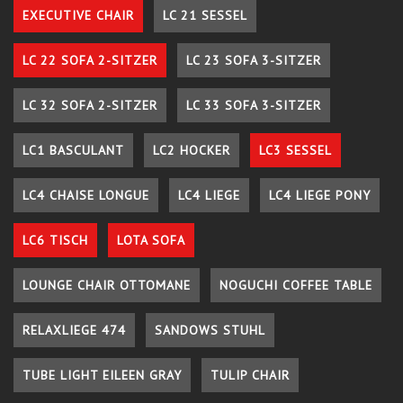
EXECUTIVE CHAIR
LC 21 SESSEL
LC 22 SOFA 2-SITZER
LC 23 SOFA 3-SITZER
LC 32 SOFA 2-SITZER
LC 33 SOFA 3-SITZER
LC1 BASCULANT
LC2 HOCKER
LC3 SESSEL
LC4 CHAISE LONGUE
LC4 LIEGE
LC4 LIEGE PONY
LC6 TISCH
LOTA SOFA
LOUNGE CHAIR OTTOMANE
NOGUCHI COFFEE TABLE
RELAXLIEGE 474
SANDOWS STUHL
TUBE LIGHT EILEEN GRAY
TULIP CHAIR