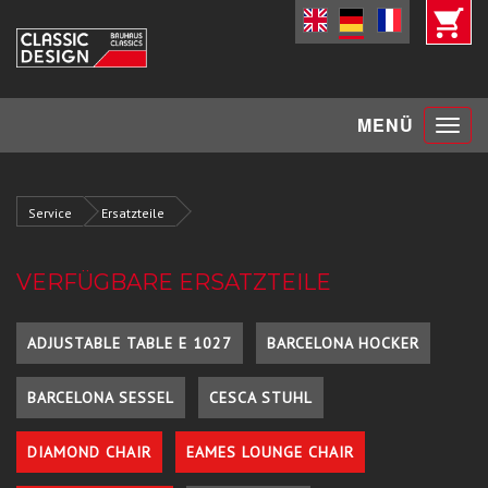
Toggle
MENÜ
navigat
Service
Ersatzteile
VERFÜGBARE ERSATZTEILE
ADJUSTABLE TABLE E 1027
BARCELONA HOCKER
BARCELONA SESSEL
CESCA STUHL
DIAMOND CHAIR
EAMES LOUNGE CHAIR