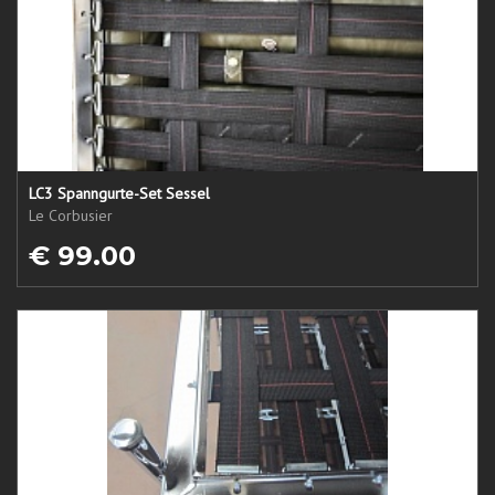
LC3 Spanngurte-Set Sessel
Le Corbusier
€ 99.00