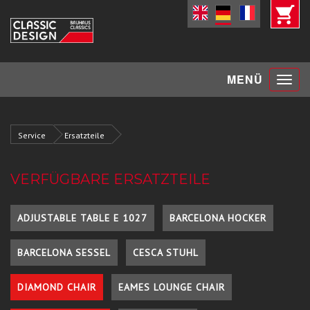
Toggle
MENÜ
navigat
Service
Ersatzteile
VERFÜGBARE ERSATZTEILE
ADJUSTABLE TABLE E 1027
BARCELONA HOCKER
BARCELONA SESSEL
CESCA STUHL
DIAMOND CHAIR
EAMES LOUNGE CHAIR