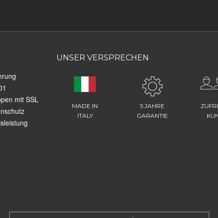
UNSER VERSPRECHEN
hrung
01
ppen mit SSL
MADE IN
5 JAHRE
ZUFR
enschutz
ITALY
GARANTIE
KU
sleistung