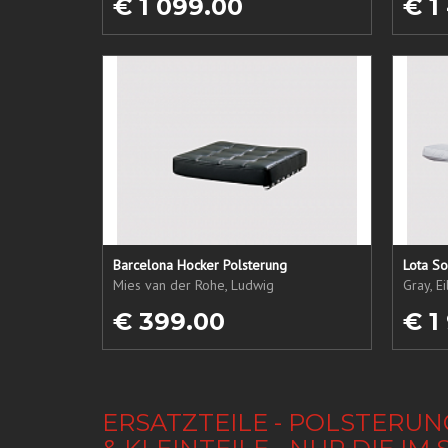
€ 1 099.00
€ 1
Barcelona Hocker Polsterung
Lota So
Mies van der Rohe, Ludwig
Gray, E
€ 399.00
€ 1
ERSATZTEILE - POLSTERUN