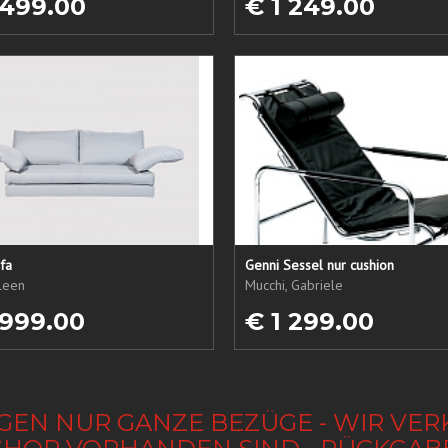
 499.00
€ 1 249.00
fa
Genni Sessel nur cushion
ileen
Mucchi, Gabriele
 999.00
€ 1 299.00
GEN NUR GANZE BEZÜGE - WIR VER