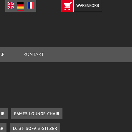
WARENKORB
CE
KONTAKT
IR
EAMES LOUNGE CHAIR
ER
LC 33 SOFA 3-SITZER