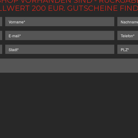
IM SHOP VORHANDEN SIND - RÜCKGA
LLWERT 200 EUR. GUTSCHEINE FI