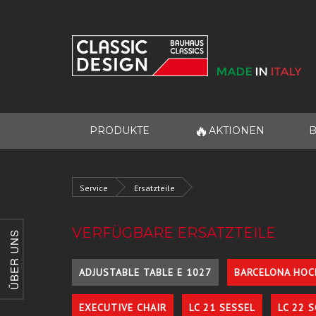
🔥
PRODUKTE
AKTIONEN
B
Service
Ersatzteile
VERFÜGBARE ERSATZTEILE
ÜBER UNS
ADJUSTABLE TABLE E 1027
BARCELONA HOC
EXECUTIVE CHAIR
LC 21 SESSEL
LC 22 