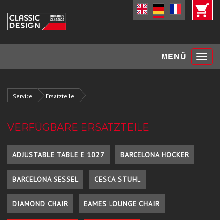
Toggle
MENÜ
navigat
Service
Ersatzteile
VERFÜGBARE ERSATZTEILE
ADJUSTABLE TABLE E 1027
BARCELONA HOCKER
BARCELONA SESSEL
CESCA STUHL
DIAMOND CHAIR
EAMES LOUNGE CHAIR