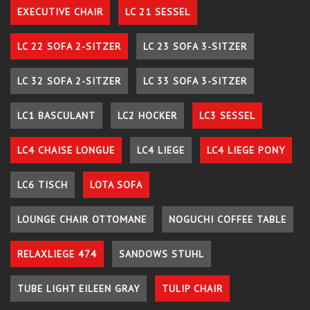
EXECUTIVE CHAIR
LC 21 SESSEL
LC 22 SOFA 2-SITZER
LC 23 SOFA 3-SITZER
LC 32 SOFA 2-SITZER
LC 33 SOFA 3-SITZER
LC1 BASCULANT
LC2 HOCKER
LC3 SESSEL
LC4 CHAISE LONGUE
LC4 LIEGE
LC4 LIEGE PONY
LC6 TISCH
LOTA SOFA
LOUNGE CHAIR OTTOMANE
NOGUCHI COFFEE TABLE
RELAXLIEGE 474
SANDOWS STUHL
TUBE LIGHT EILEEN GRAY
TULIP CHAIR