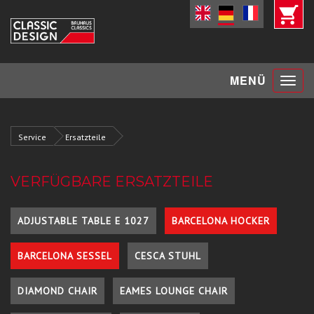
Toggle
MENÜ
navigat
Service
Ersatzteile
VERFÜGBARE ERSATZTEILE
ADJUSTABLE TABLE E 1027
BARCELONA HOCKER
BARCELONA SESSEL
CESCA STUHL
DIAMOND CHAIR
EAMES LOUNGE CHAIR