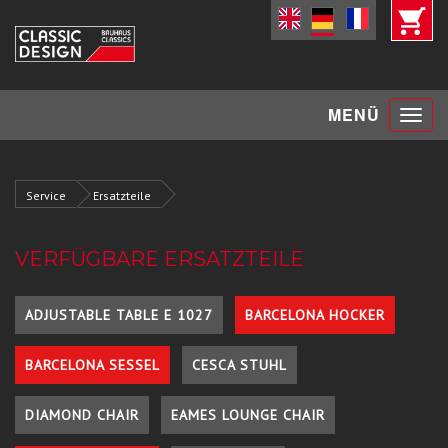
Toggle
MENÜ
navigat
Service
Ersatzteile
VERFÜGBARE ERSATZTEILE
ADJUSTABLE TABLE E 1027
BARCELONA HOCKER
BARCELONA SESSEL
CESCA STUHL
DIAMOND CHAIR
EAMES LOUNGE CHAIR