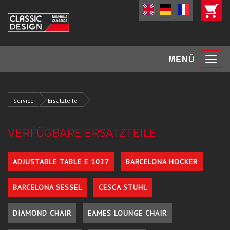
Toggle
MENÜ
navigat
Service
Ersatzteile
VERFÜGBARE ERSATZTEILE
ADJUSTABLE TABLE E 1027
BARCELONA HOCKER
BARCELONA SESSEL
CESCA STUHL
DIAMOND CHAIR
EAMES LOUNGE CHAIR