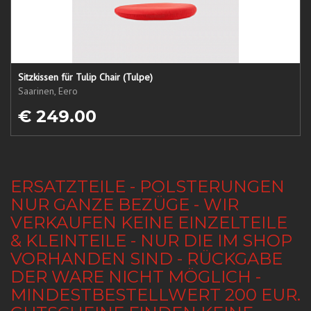
Sitzkissen für Tulip Chair (Tulpe)
Saarinen, Eero
€ 249.00
ERSATZTEILE - POLSTERUNGEN
NUR GANZE BEZÜGE - WIR
VERKAUFEN KEINE EINZELTEILE
& KLEINTEILE - NUR DIE IM SHOP
VORHANDEN SIND - RÜCKGABE
DER WARE NICHT MÖGLICH -
MINDESTBESTELLWERT 200 EUR.