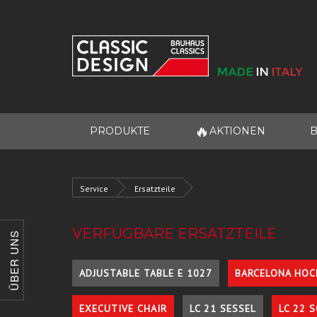
🔥
PRODUKTE
AKTIONEN
B
Service
Ersatzteile
VERFÜGBARE ERSATZTEILE
ÜBER UNS
ADJUSTABLE TABLE E 1027
BARCELONA HOC
EXECUTIVE CHAIR
LC 21 SESSEL
LC 22 