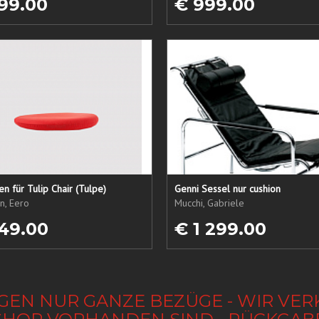
99.00
€ 999.00
sen für Tulip Chair (Tulpe)
Genni Sessel nur cushion
n, Eero
Mucchi, Gabriele
49.00
€ 1 299.00
GEN NUR GANZE BEZÜGE - WIR VER