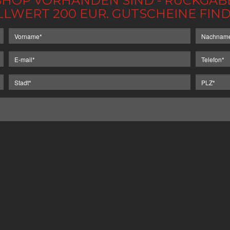
IM SHOP VORHANDEN SIND - RÜCKGA
LLWERT 200 EUR. GUTSCHEINE FI