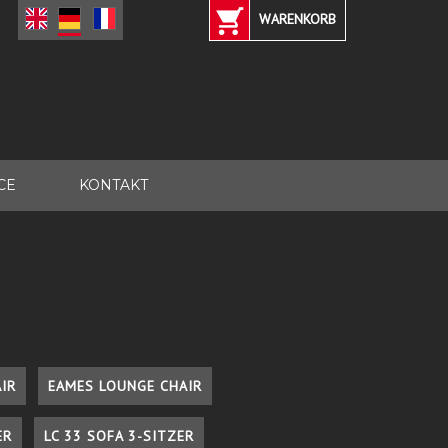
WARENKORB
CE
KONTAKT
IR
EAMES LOUNGE CHAIR
ER
LC 33 SOFA 3-SITZER