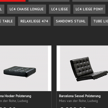
L
LC4 CHAISE LONGUE
LC4 LIEGE
LC4 LIEGE PONY
E TABLE
RELAXLIEGE 474
SANDOWS STUHL
TUBE LI
ona Hocker Polsterung
Barcelona Sessel Polsterung
an der Rohe, Ludwig
Mies van der Rohe, Ludwig