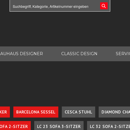
AUHAUS DESIGNER
CLASSIC DESIGN
SERVI
KER
BARCELONA SESSEL
CESCA STUHL
DIAMOND CHA
SOFA 2-SITZER
LC 23 SOFA 3-SITZER
LC 32 SOFA 2-SITZ