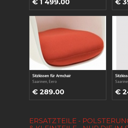
€ 1 499.00
€ 3
Sitzkissen für Armchair
Sitzkis
Saarinen, Eero
Saarine
€ 289.00
€ 2
ERSATZTEILE - POLSTERUN