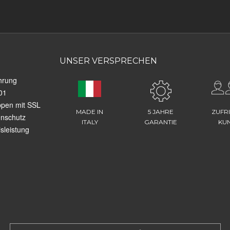
UNSER VERSPRECHEN
hrung
01
ppen mit SSL
MADE IN
5 JAHRE
ZUFR
enschutz
ITALY
GARANTIE
KU
sleistung