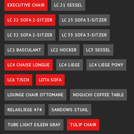
EXECUTIVE CHAIR
LC 21 SESSEL
LC 22 SOFA 2-SITZER
LC 23 SOFA 3-SITZER
LC 32 SOFA 2-SITZER
LC 33 SOFA 3-SITZER
LC1 BASCULANT
LC2 HOCKER
LC3 SESSEL
LC4 CHAISE LONGUE
LC4 LIEGE
LC4 LIEGE PONY
LC6 TISCH
LOTA SOFA
LOUNGE CHAIR OTTOMANE
NOGUCHI COFFEE TABLE
RELAXLIEGE 474
SANDOWS STUHL
TUBE LIGHT EILEEN GRAY
TULIP CHAIR