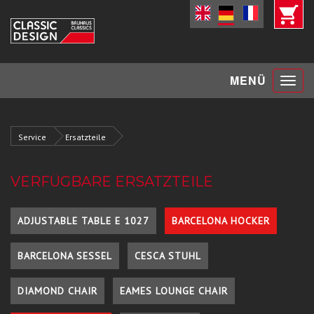
Toggle
MENÜ
navigat
Service
Ersatzteile
VERFÜGBARE ERSATZTEILE
ADJUSTABLE TABLE E 1027
BARCELONA HOCKER
BARCELONA SESSEL
CESCA STUHL
DIAMOND CHAIR
EAMES LOUNGE CHAIR