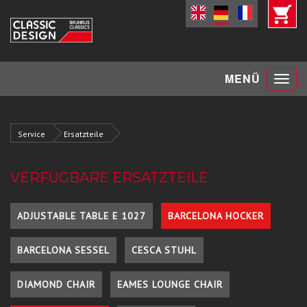
Toggle
MENÜ
navigat
Service
Ersatzteile
VERFÜGBARE ERSATZTEILE
ADJUSTABLE TABLE E 1027
BARCELONA HOCKER
BARCELONA SESSEL
CESCA STUHL
DIAMOND CHAIR
EAMES LOUNGE CHAIR