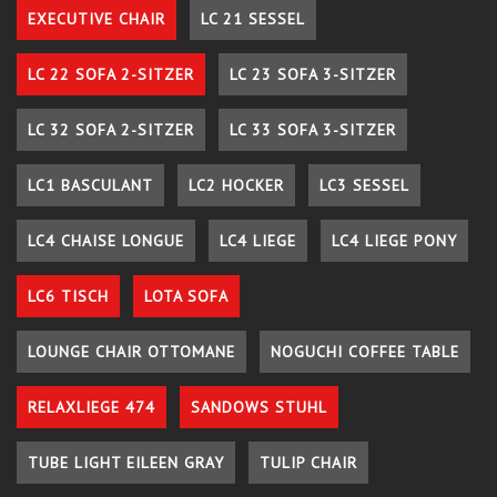
EXECUTIVE CHAIR
LC 21 SESSEL
LC 22 SOFA 2-SITZER
LC 23 SOFA 3-SITZER
LC 32 SOFA 2-SITZER
LC 33 SOFA 3-SITZER
LC1 BASCULANT
LC2 HOCKER
LC3 SESSEL
LC4 CHAISE LONGUE
LC4 LIEGE
LC4 LIEGE PONY
LC6 TISCH
LOTA SOFA
LOUNGE CHAIR OTTOMANE
NOGUCHI COFFEE TABLE
RELAXLIEGE 474
SANDOWS STUHL
TUBE LIGHT EILEEN GRAY
TULIP CHAIR