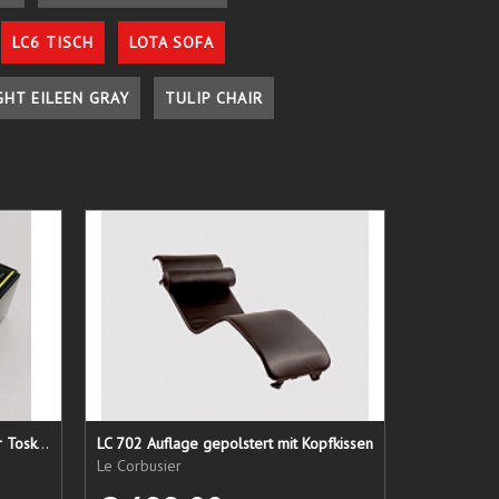
LC6 TISCH
LOTA SOFA
GHT EILEEN GRAY
TULIP CHAIR
Lederpflege-Set ein Gruß aus der Toskana...
LC 702 Auflage gepolstert mit Kopfkissen
Le Corbusier