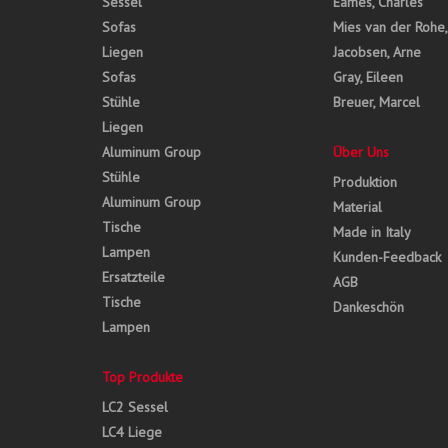
Sessel
Eames, Charles
Sofas
Mies van der Rohe
Liegen
Jacobsen, Arne
Sofas
Gray, Eileen
Stühle
Breuer, Marcel
Liegen
Aluminum Group
Über Uns
Stühle
Produktion
Aluminum Group
Material
Tische
Made in Italy
Lampen
Kunden-Feedback
Ersatzteile
AGB
Tische
Dankeschön
Lampen
Top Produkte
LC2 Sessel
LC4 Liege