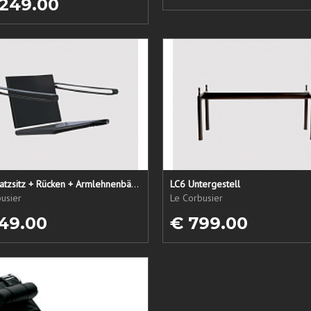
 249.00
LC1 Ersatzsitz + Rücken + Armlehnenbänder
LC6 Untergestell
usier
Le Corbusier
49.00
€ 799.00