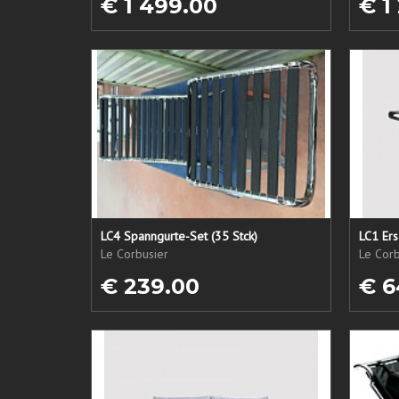
€ 1 499.00
€ 1
LC4 Spanngurte-Set (35 Stck)
Le Corbusier
Le Corb
€ 239.00
€ 6