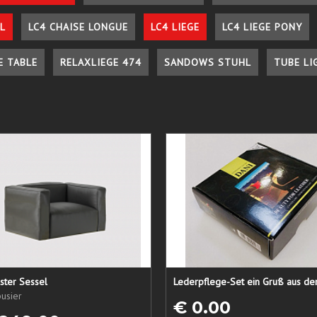
L
LC4 CHAISE LONGUE
LC4 LIEGE
LC4 LIEGE PONY
E TABLE
RELAXLIEGE 474
SANDOWS STUHL
TUBE LI
ster Sessel
usier
€ 0.00