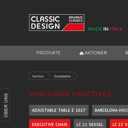
🔥
PRODUKTE
AKTIONEN
B
Service
Ersatzteile
VERFÜGBARE ERSATZTEILE
ÜBER UNS
ADJUSTABLE TABLE E 1027
BARCELONA HOC
EXECUTIVE CHAIR
LC 21 SESSEL
LC 22 