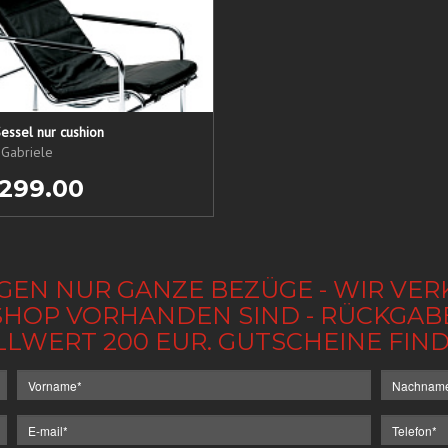
essel nur cushion
 Gabriele
 299.00
GEN NUR GANZE BEZÜGE - WIR VER
IM SHOP VORHANDEN SIND - RÜCKGA
LLWERT 200 EUR. GUTSCHEINE FI