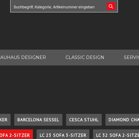
AUHAUS DESIGNER
CLASSIC DESIGN
SERVI
KER
BARCELONA SESSEL
CESCA STUHL
DIAMOND CHA
SOFA 2-SITZER
LC 23 SOFA 3-SITZER
LC 32 SOFA 2-SITZ