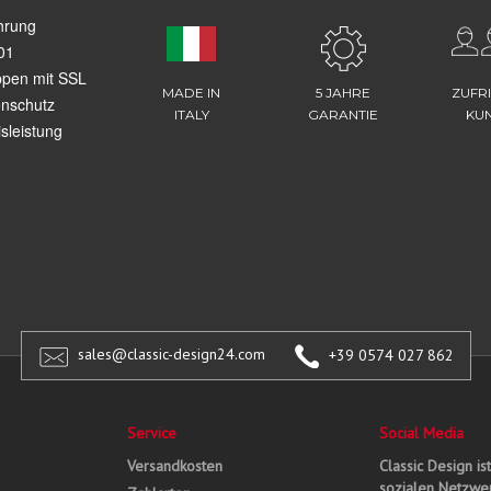
hrung
01
ppen mit SSL
MADE IN
5 JAHRE
ZUFR
enschutz
ITALY
GARANTIE
KU
sleistung
sales@classic-design24.com
+39 0574 027 862
Service
Social Media
Versandkosten
Classic Design is
sozialen Netzwer