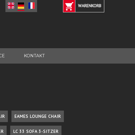
WARENKORB
CE
KONTAKT
IR
EAMES LOUNGE CHAIR
ER
LC 33 SOFA 3-SITZER