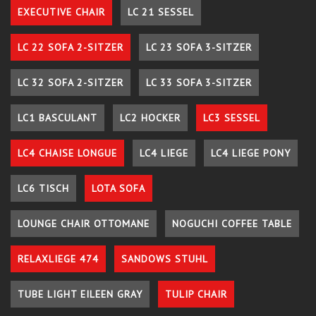
EXECUTIVE CHAIR
LC 21 SESSEL
LC 22 SOFA 2-SITZER
LC 23 SOFA 3-SITZER
LC 32 SOFA 2-SITZER
LC 33 SOFA 3-SITZER
LC1 BASCULANT
LC2 HOCKER
LC3 SESSEL
LC4 CHAISE LONGUE
LC4 LIEGE
LC4 LIEGE PONY
LC6 TISCH
LOTA SOFA
LOUNGE CHAIR OTTOMANE
NOGUCHI COFFEE TABLE
RELAXLIEGE 474
SANDOWS STUHL
TUBE LIGHT EILEEN GRAY
TULIP CHAIR