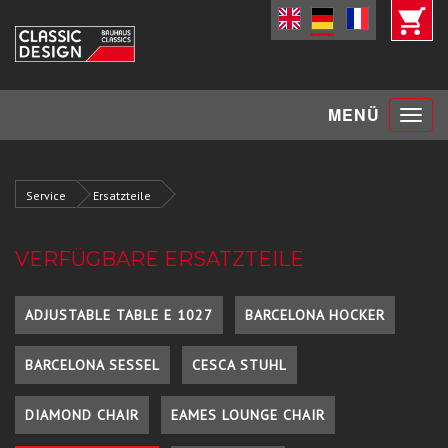
Toggle
MENÜ
navigat
Service
Ersatzteile
VERFÜGBARE ERSATZTEILE
ADJUSTABLE TABLE E 1027
BARCELONA HOCKER
BARCELONA SESSEL
CESCA STUHL
DIAMOND CHAIR
EAMES LOUNGE CHAIR