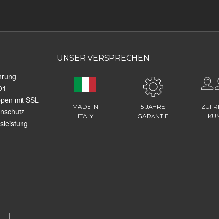
UNSER VERSPRECHEN
hrung
01
ppen mit SSL
MADE IN
5 JAHRE
ZUFR
enschutz
ITALY
GARANTIE
KU
sleistung