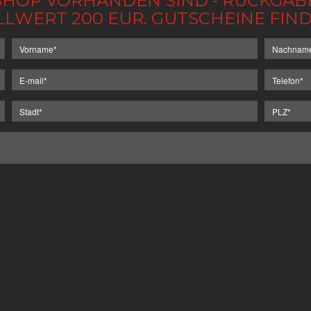
IM SHOP VORHANDEN SIND - RÜCKGA
LLWERT 200 EUR. GUTSCHEINE FI