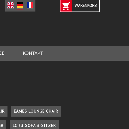
WARENKORB
CE
KONTAKT
IR
EAMES LOUNGE CHAIR
ER
LC 33 SOFA 3-SITZER