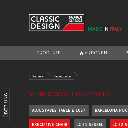
🔥
PRODUKTE
AKTIONEN
B
Service
Ersatzteile
VERFÜGBARE ERSATZTEILE
ÜBER UNS
ADJUSTABLE TABLE E 1027
BARCELONA HOC
EXECUTIVE CHAIR
LC 21 SESSEL
LC 22 