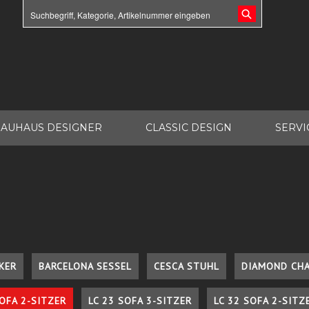
AUHAUS DESIGNER
CLASSIC DESIGN
SERVI
KER
BARCELONA SESSEL
CESCA STUHL
DIAMOND CHA
SOFA 2-SITZER
LC 23 SOFA 3-SITZER
LC 32 SOFA 2-SITZ