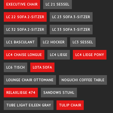
EXECUTIVE CHAIR
LC 21 SESSEL
LC 22 SOFA 2-SITZER
LC 23 SOFA 3-SITZER
LC 32 SOFA 2-SITZER
LC 33 SOFA 3-SITZER
LC1 BASCULANT
LC2 HOCKER
LC3 SESSEL
LC4 CHAISE LONGUE
LC4 LIEGE
LC4 LIEGE PONY
LC6 TISCH
LOTA SOFA
LOUNGE CHAIR OTTOMANE
NOGUCHI COFFEE TABLE
RELAXLIEGE 474
SANDOWS STUHL
TUBE LIGHT EILEEN GRAY
TULIP CHAIR