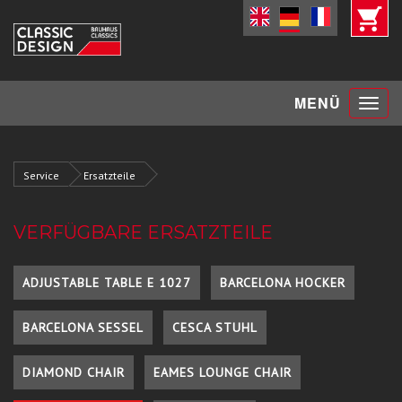
Toggle
MENÜ
navigat
Service
Ersatzteile
VERFÜGBARE ERSATZTEILE
ADJUSTABLE TABLE E 1027
BARCELONA HOCKER
BARCELONA SESSEL
CESCA STUHL
DIAMOND CHAIR
EAMES LOUNGE CHAIR