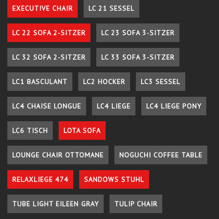
EXECUTIVE CHAIR
LC 21 SESSEL
LC 22 SOFA 2-SITZER
LC 23 SOFA 3-SITZER
LC 32 SOFA 2-SITZER
LC 33 SOFA 3-SITZER
LC1 BASCULANT
LC2 HOCKER
LC3 SESSEL
LC4 CHAISE LONGUE
LC4 LIEGE
LC4 LIEGE PONY
LC6 TISCH
LOTA SOFA
LOUNGE CHAIR OTTOMANE
NOGUCHI COFFEE TABLE
RELAXLIEGE 474
SANDOWS STUHL
TUBE LIGHT EILEEN GRAY
TULIP CHAIR