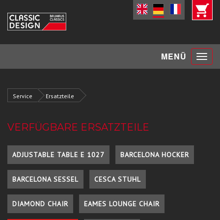
Toggle
MENÜ
navigat
Service
Ersatzteile
VERFÜGBARE ERSATZTEILE
ADJUSTABLE TABLE E 1027
BARCELONA HOCKER
BARCELONA SESSEL
CESCA STUHL
DIAMOND CHAIR
EAMES LOUNGE CHAIR