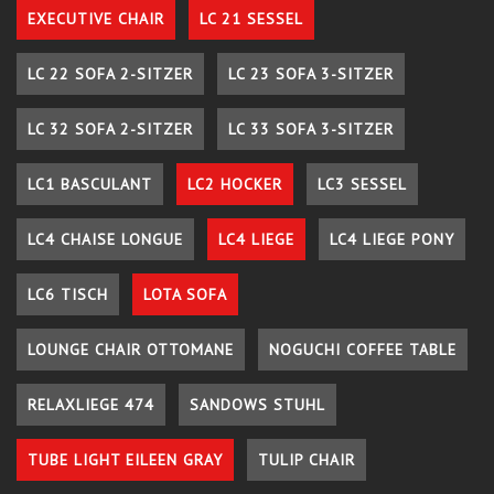
EXECUTIVE CHAIR
LC 21 SESSEL
LC 22 SOFA 2-SITZER
LC 23 SOFA 3-SITZER
LC 32 SOFA 2-SITZER
LC 33 SOFA 3-SITZER
LC1 BASCULANT
LC2 HOCKER
LC3 SESSEL
LC4 CHAISE LONGUE
LC4 LIEGE
LC4 LIEGE PONY
LC6 TISCH
LOTA SOFA
LOUNGE CHAIR OTTOMANE
NOGUCHI COFFEE TABLE
RELAXLIEGE 474
SANDOWS STUHL
TUBE LIGHT EILEEN GRAY
TULIP CHAIR