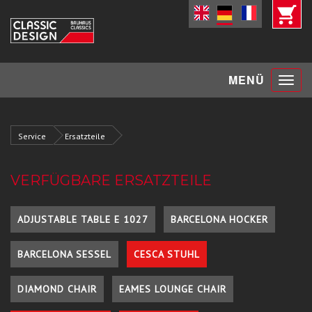
Toggle
MENÜ
navigat
Service
Ersatzteile
VERFÜGBARE ERSATZTEILE
ADJUSTABLE TABLE E 1027
BARCELONA HOCKER
BARCELONA SESSEL
CESCA STUHL
DIAMOND CHAIR
EAMES LOUNGE CHAIR