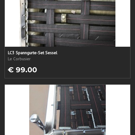
LC3 Spanngurte-Set Sessel
Le Corbusier
€ 99.00