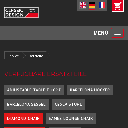
Toggle
MENÜ
navigat
Service
Ersatzteile
VERFÜGBARE ERSATZTEILE
ADJUSTABLE TABLE E 1027
BARCELONA HOCKER
BARCELONA SESSEL
CESCA STUHL
DIAMOND CHAIR
EAMES LOUNGE CHAIR