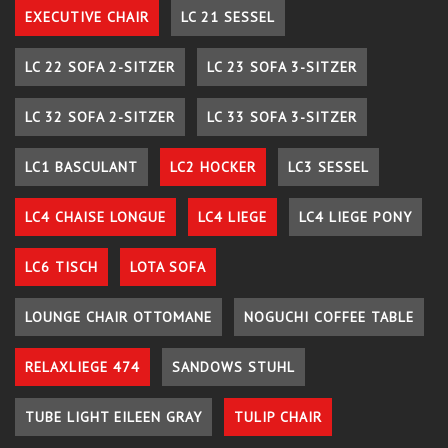
EXECUTIVE CHAIR
LC 21 SESSEL
LC 22 SOFA 2-SITZER
LC 23 SOFA 3-SITZER
LC 32 SOFA 2-SITZER
LC 33 SOFA 3-SITZER
LC1 BASCULANT
LC2 HOCKER
LC3 SESSEL
LC4 CHAISE LONGUE
LC4 LIEGE
LC4 LIEGE PONY
LC6 TISCH
LOTA SOFA
LOUNGE CHAIR OTTOMANE
NOGUCHI COFFEE TABLE
RELAXLIEGE 474
SANDOWS STUHL
TUBE LIGHT EILEEN GRAY
TULIP CHAIR