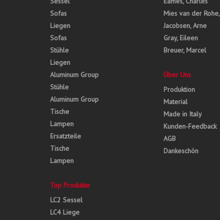
Sessel
Eames, Charles
Sofas
Mies van der Rohe
Liegen
Jacobsen, Arne
Sofas
Gray, Eileen
Stühle
Breuer, Marcel
Liegen
Aluminum Group
Über Uns
Stühle
Produktion
Aluminum Group
Material
Tische
Made in Italy
Lampen
Kunden-Feedback
Ersatzteile
AGB
Tische
Dankeschön
Lampen
Top Produkte
LC2 Sessel
LC4 Liege