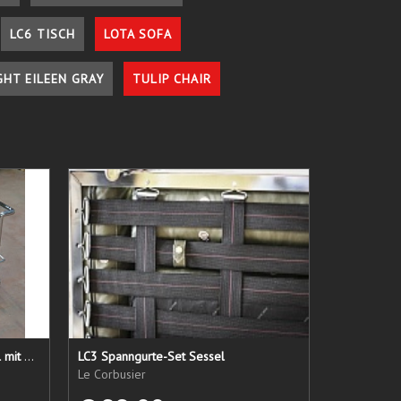
LC6 TISCH
LOTA SOFA
GHT EILEEN GRAY
TULIP CHAIR
LC 21 Sessel nur das Untergestell mit elastischen Straps
LC3 Spanngurte-Set Sessel
Le Corbusier