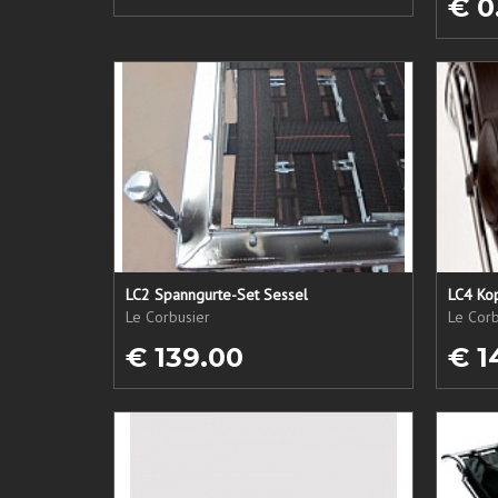
€ 0
LC2 Spanngurte-Set Sessel
LC4 Kop
Le Corbusier
Le Corb
€ 139.00
€ 1