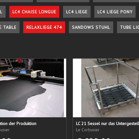
L
LC4 CHAISE LONGUE
LC4 LIEGE
LC4 LIEGE PONY
E TABLE
RELAXLIEGE 474
SANDOWS STUHL
TUBE LI
tion der Produktion
usier
Le Corbusier