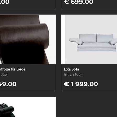
.00
€ 699.00
frolle für Liege
Lota Sofa
usier
Gray, Eileen
49.00
€ 1 999.00