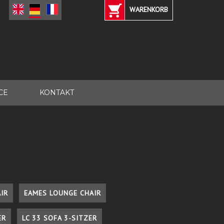
WARENKORB
CE
KONTAKT
IR
EAMES LOUNGE CHAIR
ER
LC 33 SOFA 3-SITZER