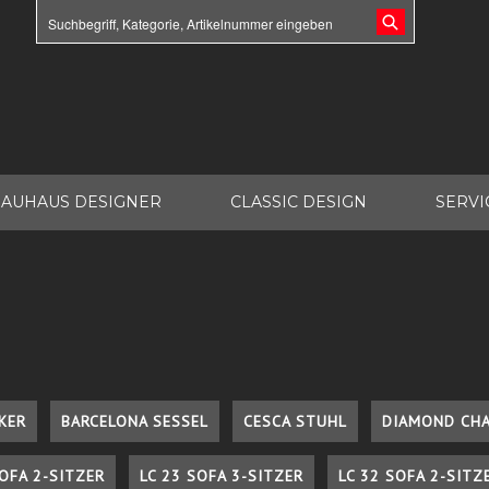
AUHAUS DESIGNER
CLASSIC DESIGN
SERVI
KER
BARCELONA SESSEL
CESCA STUHL
DIAMOND CHA
SOFA 2-SITZER
LC 23 SOFA 3-SITZER
LC 32 SOFA 2-SITZ