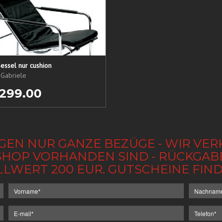
essel nur cushion
 Gabriele
 299.00
GEN NUR GANZE BEZÜGE - WIR VER
IM SHOP VORHANDEN SIND - RÜCKGA
LLWERT 200 EUR. GUTSCHEINE FI