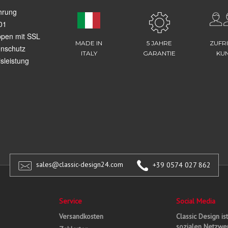
hrung
01
ppen mit SSL
MADE IN
5 JAHRE
ZUFR
enschutz
ITALY
GARANTIE
KU
sleistung
sales@classic-design24.com
+39 0574 027 862
Service
Social Media
Versandkosten
Classic Design is
sozialen Netzwer