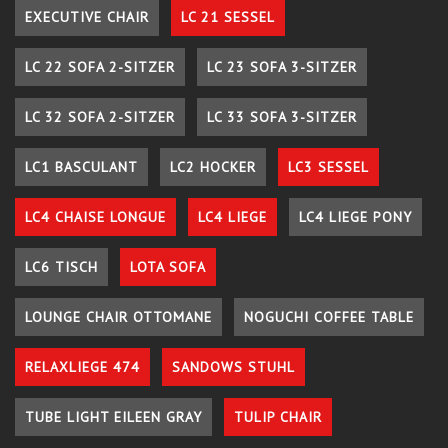
EXECUTIVE CHAIR
LC 21 SESSEL
LC 22 SOFA 2-SITZER
LC 23 SOFA 3-SITZER
LC 32 SOFA 2-SITZER
LC 33 SOFA 3-SITZER
LC1 BASCULANT
LC2 HOCKER
LC3 SESSEL
LC4 CHAISE LONGUE
LC4 LIEGE
LC4 LIEGE PONY
LC6 TISCH
LOTA SOFA
LOUNGE CHAIR OTTOMANE
NOGUCHI COFFEE TABLE
RELAXLIEGE 474
SANDOWS STUHL
TUBE LIGHT EILEEN GRAY
TULIP CHAIR