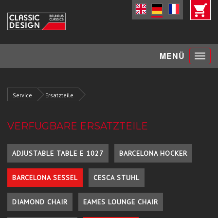
Toggle
MENÜ
navigat
Service
Ersatzteile
VERFÜGBARE ERSATZTEILE
ADJUSTABLE TABLE E 1027
BARCELONA HOCKER
BARCELONA SESSEL
CESCA STUHL
DIAMOND CHAIR
EAMES LOUNGE CHAIR