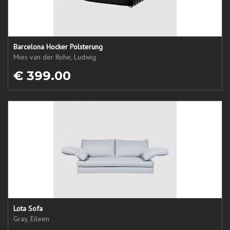
Barcelona Hocker Polsterung
Mies van der Rohe, Ludwig
€ 399.00
Lota Sofa
Gray, Eileen