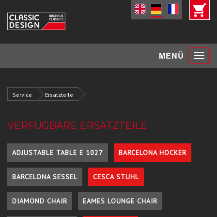
Toggle
MENÜ
navigat
Service
Ersatzteile
VERFÜGBARE ERSATZTEILE
ADJUSTABLE TABLE E 1027
BARCELONA HOCKER
BARCELONA SESSEL
CESCA STUHL
DIAMOND CHAIR
EAMES LOUNGE CHAIR