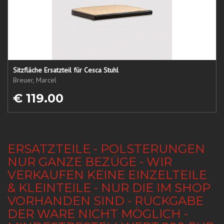
Sitzfläche Ersatzteil für Cesca Stuhl
Breuer, Marcel
€ 119.00
ERSATZTEILE - POLSTERUNGEN
NUR GANZE BEZÜGE - WIR
VERKAUFEN KEINE EINZELTEILE
& KLEINTEILE - NUR DIE IM SHOP
VORHANDEN SIND - RÜCKGABE
DER WARE NICHT MÖGLICH -