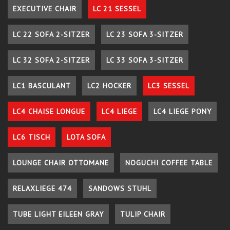
EXECUTIVE CHAIR
LC 21 SESSEL
LC 22 SOFA 2-SITZER
LC 23 SOFA 3-SITZER
LC 32 SOFA 2-SITZER
LC 33 SOFA 3-SITZER
LC1 BASCULANT
LC2 HOCKER
LC3 SESSEL
LC4 CHAISE LONGUE
LC4 LIEGE
LC4 LIEGE PONY
LC6 TISCH
LOTA SOFA
LOUNGE CHAIR OTTOMANE
NOGUCHI COFFEE TABLE
RELAXLIEGE 474
SANDOWS STUHL
TUBE LIGHT EILEEN GRAY
TULIP CHAIR