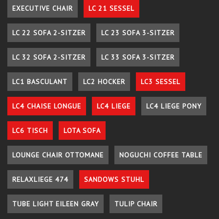
EXECUTIVE CHAIR
LC 21 SESSEL
LC 22 SOFA 2-SITZER
LC 23 SOFA 3-SITZER
LC 32 SOFA 2-SITZER
LC 33 SOFA 3-SITZER
LC1 BASCULANT
LC2 HOCKER
LC3 SESSEL
LC4 CHAISE LONGUE
LC4 LIEGE
LC4 LIEGE PONY
LC6 TISCH
LOTA SOFA
LOUNGE CHAIR OTTOMANE
NOGUCHI COFFEE TABLE
RELAXLIEGE 474
SANDOWS STUHL
TUBE LIGHT EILEEN GRAY
TULIP CHAIR