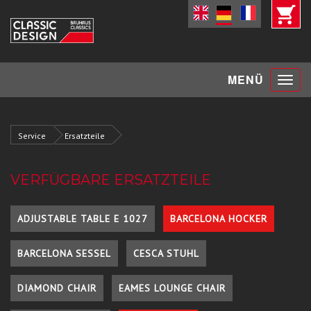
Toggle
MENÜ
navigat
Service
Ersatzteile
VERFÜGBARE ERSATZTEILE
ADJUSTABLE TABLE E 1027
BARCELONA HOCKER
BARCELONA SESSEL
CESCA STUHL
DIAMOND CHAIR
EAMES LOUNGE CHAIR