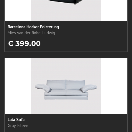
Barcelona Hocker Polsterung
Mies van der Rohe, Ludwig
€ 399.00
Lota Sofa
Gray, Eileen