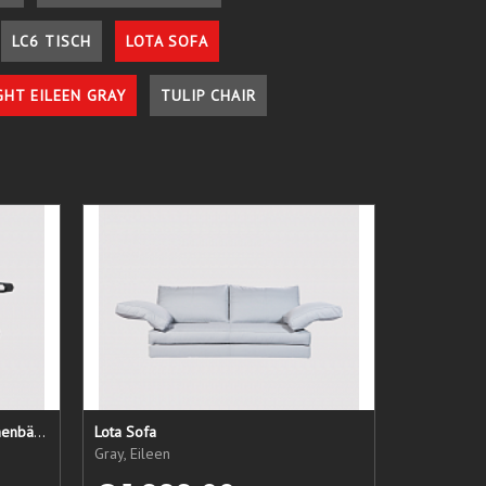
LC6 TISCH
LOTA SOFA
GHT EILEEN GRAY
TULIP CHAIR
LC1 Ersatzsitz + Rücken + Armlehnenbänder
Lota Sofa
Gray, Eileen