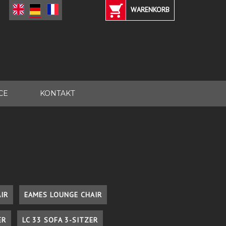
WARENKORB
CE
KONTAKT
IR
EAMES LOUNGE CHAIR
ER
LC 33 SOFA 3-SITZER