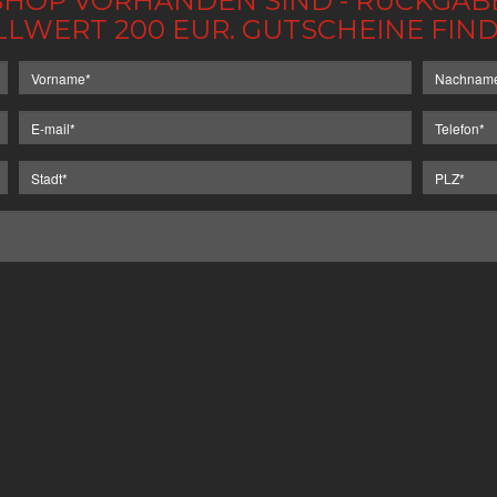
IM SHOP VORHANDEN SIND - RÜCKGA
LLWERT 200 EUR. GUTSCHEINE FI