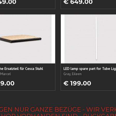
49.00
€ 649.00
che Ersatzteil für Cesca Stuhl
LED lamp spare part for Tube Lig
 Marcel
Gray, Eileen
19.00
€ 199.00
GEN NUR GANZE BEZÜGE - WIR VER