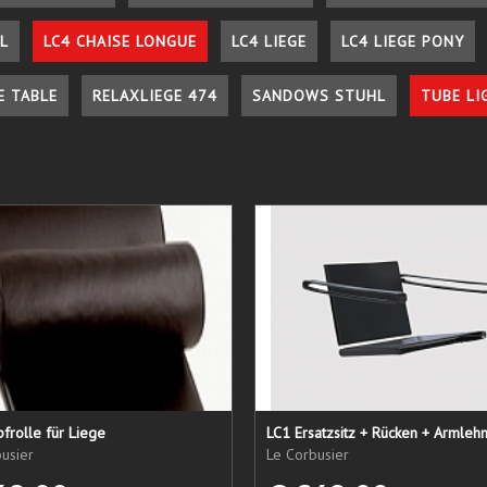
L
LC4 CHAISE LONGUE
LC4 LIEGE
LC4 LIEGE PONY
E TABLE
RELAXLIEGE 474
SANDOWS STUHL
TUBE LI
frolle für Liege
usier
Le Corbusier