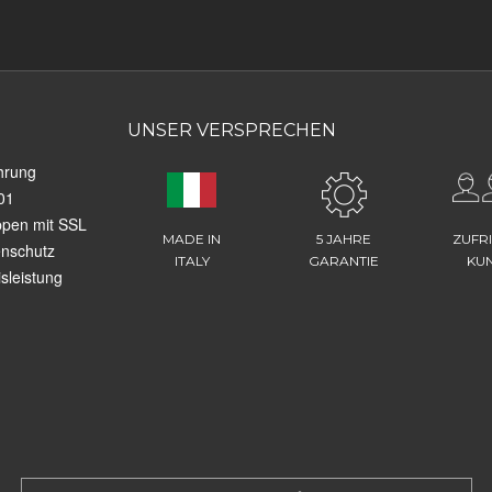
UNSER VERSPRECHEN
hrung
01
ppen mit SSL
MADE IN
5 JAHRE
ZUFR
enschutz
ITALY
GARANTIE
KU
sleistung