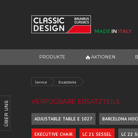
🔥
PRODUKTE
AKTIONEN
B
Service
Ersatzteile
VERFÜGBARE ERSATZTEILE
ÜBER UNS
ADJUSTABLE TABLE E 1027
BARCELONA HOC
EXECUTIVE CHAIR
LC 21 SESSEL
LC 22 