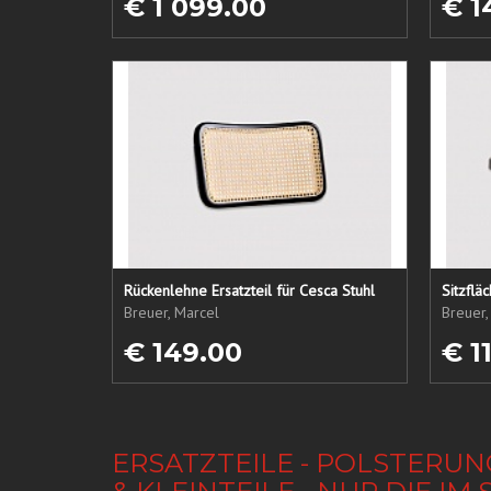
€ 1 099.00
€ 1
Rückenlehne Ersatzteil für Cesca Stuhl
Sitzflä
Breuer, Marcel
Breuer,
€ 149.00
€ 1
ERSATZTEILE - POLSTERUN