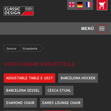
Toggle
MENÜ
navigat
Service
Ersatzteile
VERFÜGBARE ERSATZTEILE
ADJUSTABLE TABLE E 1027
BARCELONA HOCKER
BARCELONA SESSEL
CESCA STUHL
DIAMOND CHAIR
EAMES LOUNGE CHAIR