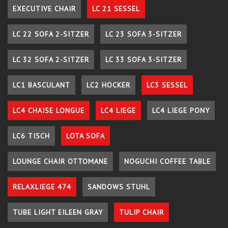
EXECUTIVE CHAIR
LC 21 SESSEL
LC 22 SOFA 2-SITZER
LC 23 SOFA 3-SITZER
LC 32 SOFA 2-SITZER
LC 33 SOFA 3-SITZER
LC1 BASCULANT
LC2 HOCKER
LC3 SESSEL
LC4 CHAISE LONGUE
LC4 LIEGE
LC4 LIEGE PONY
LC6 TISCH
LOTA SOFA
LOUNGE CHAIR OTTOMANE
NOGUCHI COFFEE TABLE
RELAXLIEGE 474
SANDOWS STUHL
TUBE LIGHT EILEEN GRAY
TULIP CHAIR