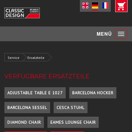
Toggle
MENÜ
navigat
Service
Ersatzteile
VERFÜGBARE ERSATZTEILE
ADJUSTABLE TABLE E 1027
BARCELONA HOCKER
BARCELONA SESSEL
CESCA STUHL
DIAMOND CHAIR
EAMES LOUNGE CHAIR