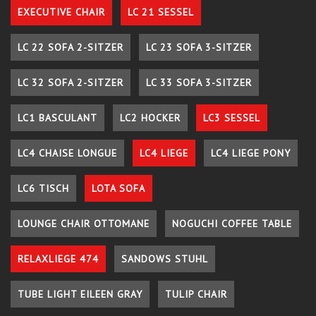
EXECUTIVE CHAIR
LC 21 SESSEL
LC 22 SOFA 2-SITZER
LC 23 SOFA 3-SITZER
LC 32 SOFA 2-SITZER
LC 33 SOFA 3-SITZER
LC1 BASCULANT
LC2 HOCKER
LC3 SESSEL
LC4 CHAISE LONGUE
LC4 LIEGE
LC4 LIEGE PONY
LC6 TISCH
LOTA SOFA
LOUNGE CHAIR OTTOMANE
NOGUCHI COFFEE TABLE
RELAXLIEGE 474
SANDOWS STUHL
TUBE LIGHT EILEEN GRAY
TULIP CHAIR