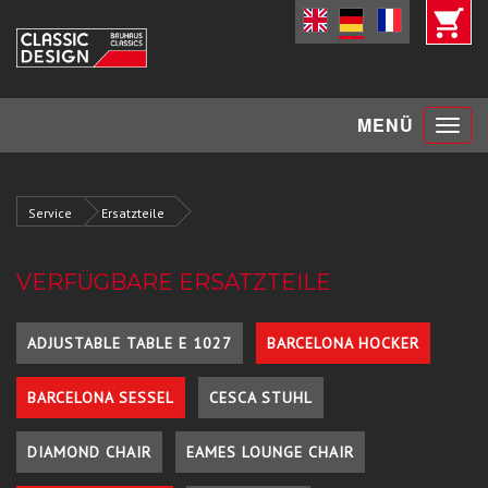
Toggle
MENÜ
navigat
Service
Ersatzteile
VERFÜGBARE ERSATZTEILE
ADJUSTABLE TABLE E 1027
BARCELONA HOCKER
BARCELONA SESSEL
CESCA STUHL
DIAMOND CHAIR
EAMES LOUNGE CHAIR