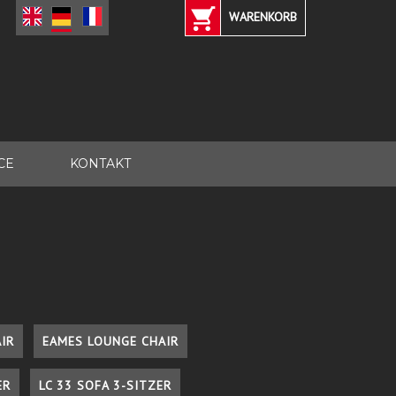
WARENKORB
CE
KONTAKT
IR
EAMES LOUNGE CHAIR
ER
LC 33 SOFA 3-SITZER