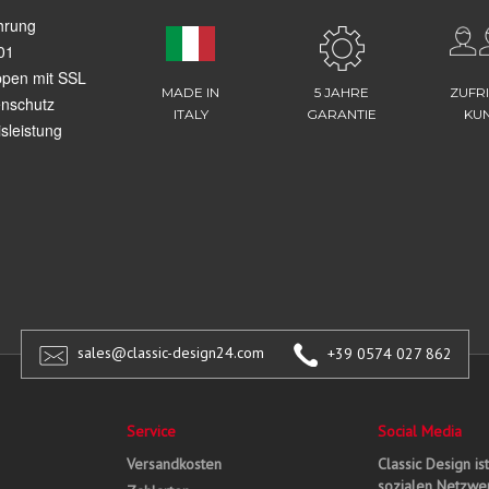
hrung
01
ppen mit SSL
MADE IN
5 JAHRE
ZUFR
enschutz
ITALY
GARANTIE
KU
sleistung
sales@classic-design24.com
+39 0574 027 862
Service
Social Media
Versandkosten
Classic Design is
sozialen Netzwer