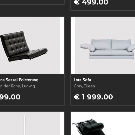
€ 499.00
na Sessel Polsterung
Lota Sofa
an der Rohe, Ludwig
Gray, Eileen
99.00
€ 1 999.00