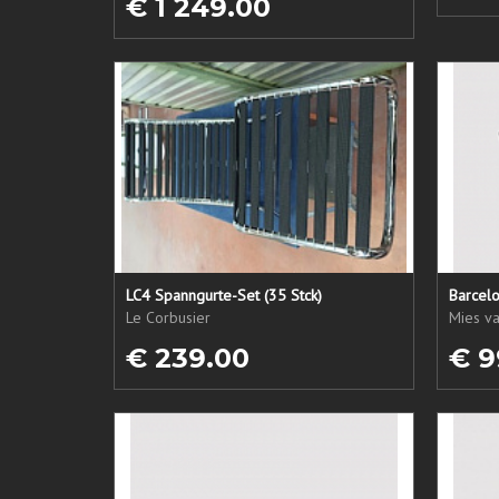
€ 1 249.00
LC4 Spanngurte-Set (35 Stck)
Barcelo
Le Corbusier
Mies v
€ 239.00
€ 9