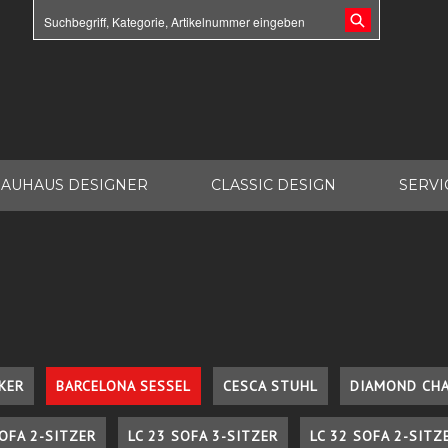
AUHAUS DESIGNER
CLASSIC DESIGN
SERVI
KER
BARCELONA SESSEL
CESCA STUHL
DIAMOND CHA
SOFA 2-SITZER
LC 23 SOFA 3-SITZER
LC 32 SOFA 2-SITZ