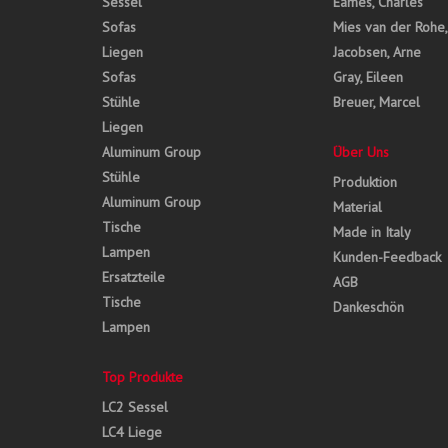
Sessel
Eames, Charles
Sofas
Mies van der Rohe
Liegen
Jacobsen, Arne
Sofas
Gray, Eileen
Stühle
Breuer, Marcel
Liegen
Aluminum Group
Über Uns
Stühle
Produktion
Aluminum Group
Material
Tische
Made in Italy
Lampen
Kunden-Feedback
Ersatzteile
AGB
Tische
Dankeschön
Lampen
Top Produkte
LC2 Sessel
LC4 Liege