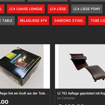
L
LC4 CHAISE LONGUE
LC4 LIEGE
LC4 LIEGE PONY
E TABLE
RELAXLIEGE 474
SANDOWS STUHL
TUBE LI
Lederpflege-Set ein Gruß aus der Toskana...
LC 702 Auflage gepolstert mit Ko
Le Corbusier
.00