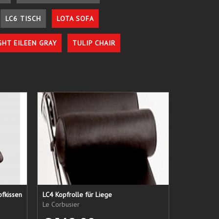
LC6 TISCH
LOTA SOFA
GHT EILEEN GRAY
TULIP CHAIR
pfkissen
LC4 Kopfrolle für Liege
Le Corbusier