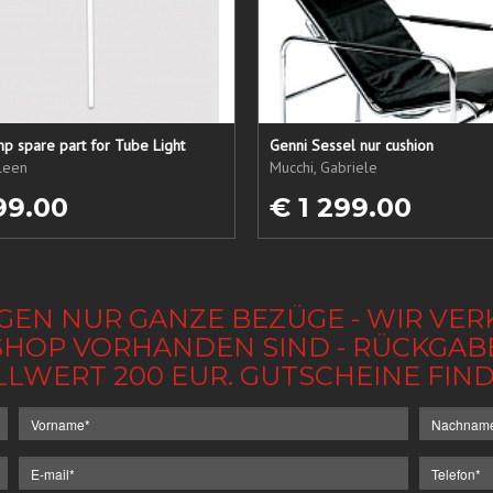
p spare part for Tube Light
Genni Sessel nur cushion
ileen
Mucchi, Gabriele
99.00
€ 1 299.00
GEN NUR GANZE BEZÜGE - WIR VER
IM SHOP VORHANDEN SIND - RÜCKGA
LLWERT 200 EUR. GUTSCHEINE FI