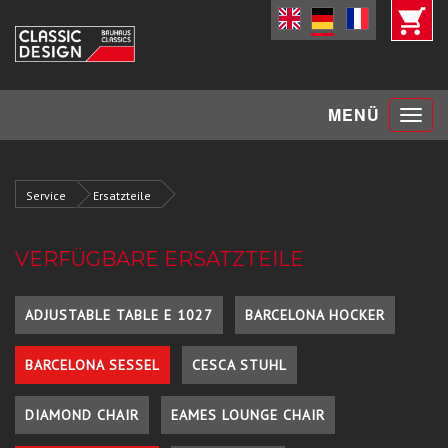
Toggle
MENÜ
navigat
Service
Ersatzteile
VERFÜGBARE ERSATZTEILE
ADJUSTABLE TABLE E 1027
BARCELONA HOCKER
BARCELONA SESSEL
CESCA STUHL
DIAMOND CHAIR
EAMES LOUNGE CHAIR