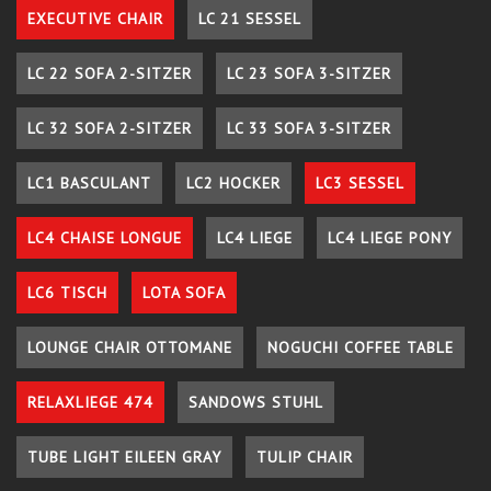
EXECUTIVE CHAIR
LC 21 SESSEL
LC 22 SOFA 2-SITZER
LC 23 SOFA 3-SITZER
LC 32 SOFA 2-SITZER
LC 33 SOFA 3-SITZER
LC1 BASCULANT
LC2 HOCKER
LC3 SESSEL
LC4 CHAISE LONGUE
LC4 LIEGE
LC4 LIEGE PONY
LC6 TISCH
LOTA SOFA
LOUNGE CHAIR OTTOMANE
NOGUCHI COFFEE TABLE
RELAXLIEGE 474
SANDOWS STUHL
TUBE LIGHT EILEEN GRAY
TULIP CHAIR