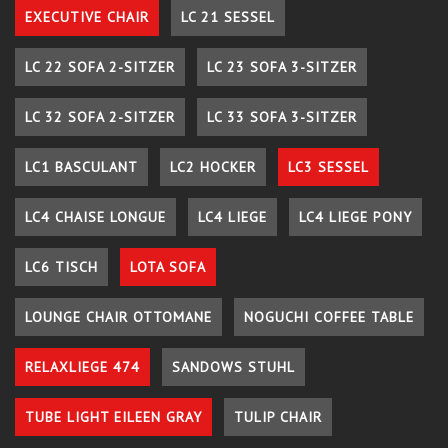
EXECUTIVE CHAIR
LC 21 SESSEL
LC 22 SOFA 2-SITZER
LC 23 SOFA 3-SITZER
LC 32 SOFA 2-SITZER
LC 33 SOFA 3-SITZER
LC1 BASCULANT
LC2 HOCKER
LC3 SESSEL
LC4 CHAISE LONGUE
LC4 LIEGE
LC4 LIEGE PONY
LC6 TISCH
LOTA SOFA
LOUNGE CHAIR OTTOMANE
NOGUCHI COFFEE TABLE
RELAXLIEGE 474
SANDOWS STUHL
TUBE LIGHT EILEEN GRAY
TULIP CHAIR