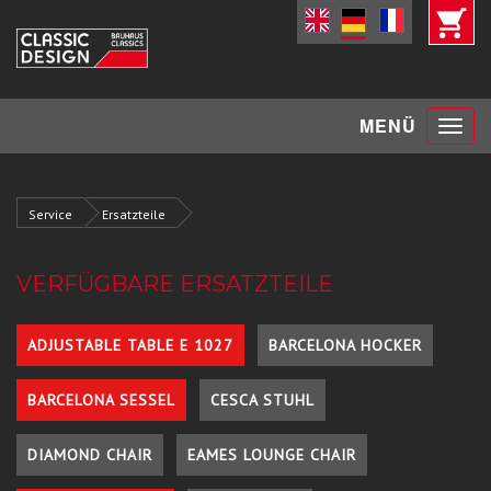
Toggle
MENÜ
navigat
Service
Ersatzteile
VERFÜGBARE ERSATZTEILE
ADJUSTABLE TABLE E 1027
BARCELONA HOCKER
BARCELONA SESSEL
CESCA STUHL
DIAMOND CHAIR
EAMES LOUNGE CHAIR