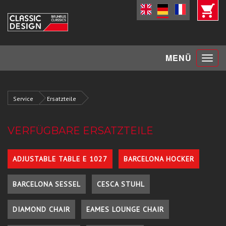
Toggle
MENÜ
navigat
Service
Ersatzteile
VERFÜGBARE ERSATZTEILE
ADJUSTABLE TABLE E 1027
BARCELONA HOCKER
BARCELONA SESSEL
CESCA STUHL
DIAMOND CHAIR
EAMES LOUNGE CHAIR