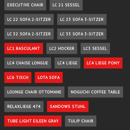
EXECUTIVE CHAIR
LC 21 SESSEL
LC 22 SOFA 2-SITZER
LC 23 SOFA 3-SITZER
LC 32 SOFA 2-SITZER
LC 33 SOFA 3-SITZER
LC1 BASCULANT
LC2 HOCKER
LC3 SESSEL
LC4 CHAISE LONGUE
LC4 LIEGE
LC4 LIEGE PONY
LC6 TISCH
LOTA SOFA
LOUNGE CHAIR OTTOMANE
NOGUCHI COFFEE TABLE
RELAXLIEGE 474
SANDOWS STUHL
TUBE LIGHT EILEEN GRAY
TULIP CHAIR