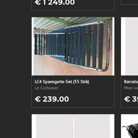
€ 1 249.00
LC4 Spanngurte-Set (35 Stck)
Barcel
Le Corbusier
Mies v
€ 239.00
€ 3