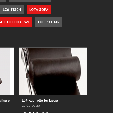
LC6 TISCH
LOTA SOFA
GHT EILEEN GRAY
TULIP CHAIR
pfkissen
LC4 Kopfrolle für Liege
Le Corbusier