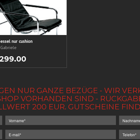
essel nur cushion
 Gabriele
 299.00
GEN NUR GANZE BEZÜGE - WIR VER
IM SHOP VORHANDEN SIND - RÜCKGA
LLWERT 200 EUR. GUTSCHEINE FI