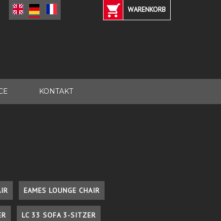
WARENKORB
CE
KONTAKT
IR
EAMES LOUNGE CHAIR
ER
LC 33 SOFA 3-SITZER