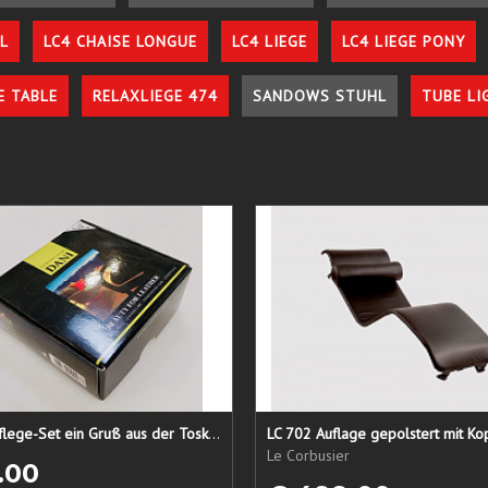
L
LC4 CHAISE LONGUE
LC4 LIEGE
LC4 LIEGE PONY
E TABLE
RELAXLIEGE 474
SANDOWS STUHL
TUBE LI
Lederpflege-Set ein Gruß aus der Toskana...
LC 702 Auflage gepolstert mit Ko
Le Corbusier
.00