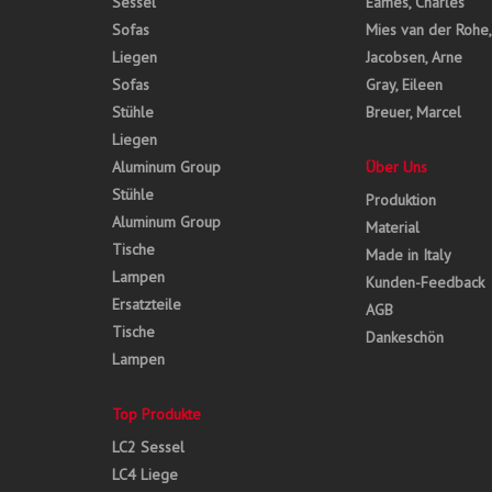
Sessel
Eames, Charles
Sofas
Mies van der Rohe
Liegen
Jacobsen, Arne
Sofas
Gray, Eileen
Stühle
Breuer, Marcel
Liegen
Aluminum Group
Über Uns
Stühle
Produktion
Aluminum Group
Material
Tische
Made in Italy
Lampen
Kunden-Feedback
Ersatzteile
AGB
Tische
Dankeschön
Lampen
Top Produkte
LC2 Sessel
LC4 Liege