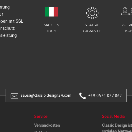
hrung
01
ppen mit SSL
MADE IN
5 JAHRE
ZUFR
enschutz
ITALY
GARANTIE
KU
sleistung
sales@classic-design24.com
+39 0574 027 862
Service
Social Media
Versandkosten
Classic Design is
sozialen Netzwer