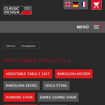
Toggle
MENÜ
navigat
Service
Ersatzteile
VERFÜGBARE ERSATZTEILE
ADJUSTABLE TABLE E 1027
BARCELONA HOCKER
BARCELONA SESSEL
CESCA STUHL
DIAMOND CHAIR
EAMES LOUNGE CHAIR